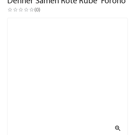
Dehner Samen Rote Rübe 'Forono'
(
0
)