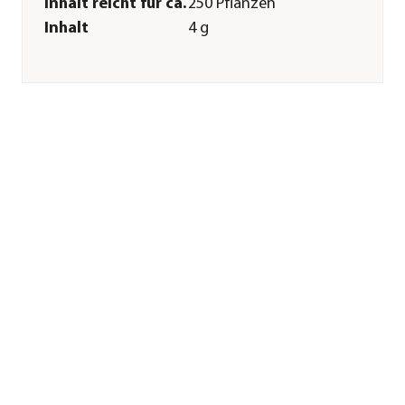
Inhalt reicht für ca.
250 Pflanzen
Inhalt
4 g
Pflege
Bodenbeschaffenheit
nährstoffreich|Keine
besonderen
Ansprüche
Aussaatzeit
April|Mai|Juni
Düngung
leichte Düngergabe
notwendig
Sonstiges
Marke
Dehner
Qualität
Markenqualität
Herstellerangaben
Land
DE
Firma
Dehner