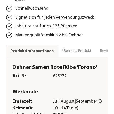
Schnellwachsend
Eignet sich für jeden Verwendungszweck
Inhalt reicht für ca. 125 Pflanzen
Markenqualität exklusiv bei Dehner
Über das Produkt
Bewert
Produktinformationen
Dehner Samen Rote Rübe 'Forono'
Art. Nr.
625277
Merkmale
Erntezeit
Juli|August|September|Oktobe
Keimdaür
10 - 14 Tag(e)