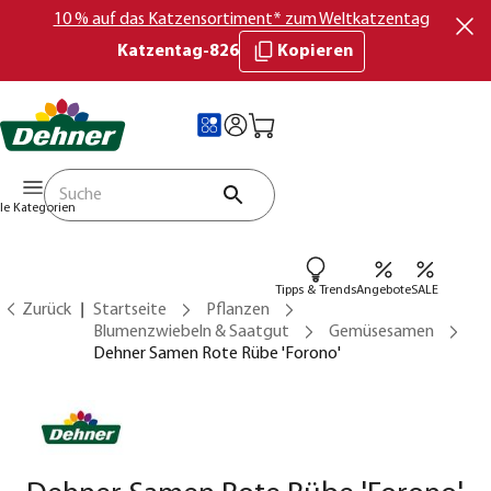
10 % auf das Katzensortiment* zum Weltkatzentag
Katzentag-826
Kopieren
lle Kategorien
Tipps & Trends
Angebote
SALE
Zurück
Startseite
Pflanzen
Blumenzwiebeln & Saatgut
Gemüsesamen
Dehner Samen Rote Rübe 'Forono'