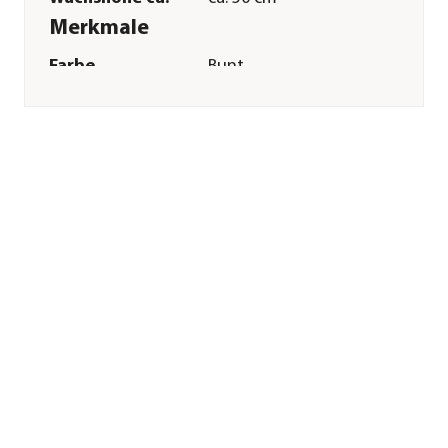
Merkmale
Farbe
Bunt
Blütezeit
Juni|Juli|August|September
Duft
duftend
Keimdaür
12 - 14 Tag(e)
Inhalt reicht für ca.
150 Pflanzen
Inhalt
2,5 g
Pflege
Standort
sonnig
Bodenbeschaffenheit
trocken|kalkhaltig
Aussaat-/
1 cm
Pflanztiefe
Aussaatzeit
April|Mai
Düngung
Düngung bei
nährstoffreichem