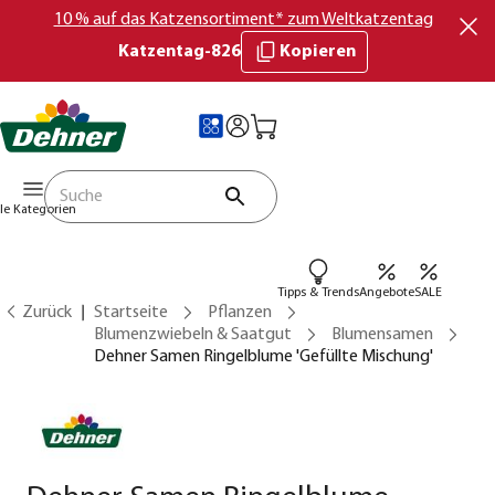
10 % auf das Katzensortiment* zum Weltkatzentag
Katzentag-826
Kopieren
lle Kategorien
Tipps & Trends
Angebote
SALE
Zurück
Startseite
Pflanzen
Blumenzwiebeln & Saatgut
Blumensamen
Dehner Samen Ringelblume 'Gefüllte Mischung'