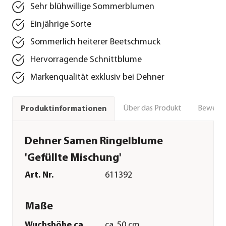
Sehr blühwillige Sommerblumen
Einjährige Sorte
Sommerlich heiterer Beetschmuck
Hervorragende Schnittblume
Markenqualität exklusiv bei Dehner
Über das Produkt
Bewert
Produktinformationen
Dehner Samen Ringelblume
'Gefüllte Mischung'
Art. Nr.
611392
Maße
Wuchshöhe ca.
ca. 50 cm