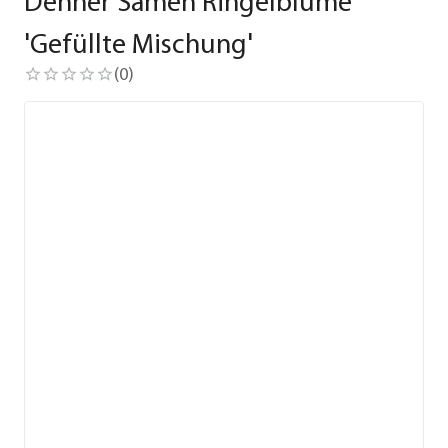
Dehner Samen Ringelblume
'Gefüllte Mischung'
(
0
)