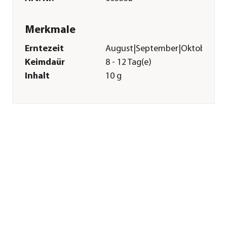
Merkmale
Erntezeit
August|September|Oktober
Keimdaür
8 - 12 Tag(e)
Inhalt
10 g
Pflege
Bodenbeschaffenheit
nährstoffreich|humos|tiefgrün
Aussaat-/
1 cm
Pflanztiefe
Aussaatzeit
Juni|Juli|August
Düngung
Düngung bei
nährstoffreichem
Boden nicht nötig
Sonstiges