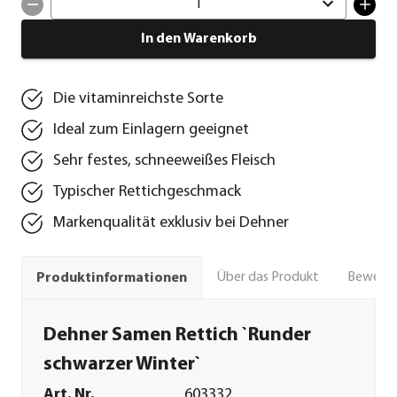
1
In den Warenkorb
Die vitaminreichste Sorte
Ideal zum Einlagern geeignet
Sehr festes, schneeweißes Fleisch
Typischer Rettichgeschmack
Markenqualität exklusiv bei Dehner
Über das Produkt
Bewert
Produktinformationen
Dehner Samen Rettich `Runder
schwarzer Winter`
Art. Nr.
603332