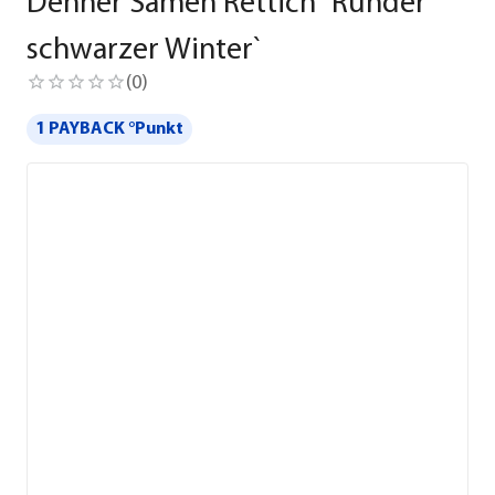
Dehner Samen Rettich `Runder
schwarzer Winter`
(
0
)
1 PAYBACK °Punkt