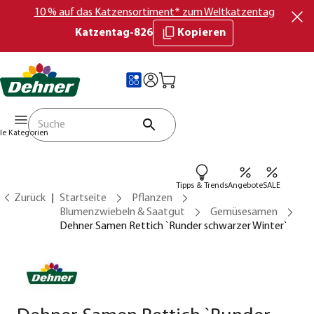
10 % auf das Katzensortiment* zum Weltkatzentag
Katzentag-826
Kopieren
lle Kategorien
Tipps & Trends
Angebote
SALE
Zurück
Startseite
Pflanzen
Blumenzwiebeln & Saatgut
Gemüsesamen
Dehner Samen Rettich `Runder schwarzer Winter`