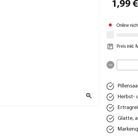
1,99 
Online nic
Preis inkl.
Pillensa
Herbst- 
Ertragre
Glatte,
Markenqu