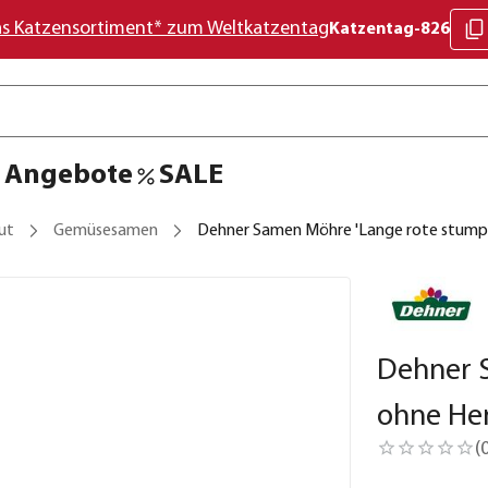
as Katzensortiment* zum Weltkatzentag
Katzentag-826
Angebote
SALE
ut
Gemüsesamen
Dehner Samen Möhre 'Lange rote stumpf
Dehner 
ohne Her
(