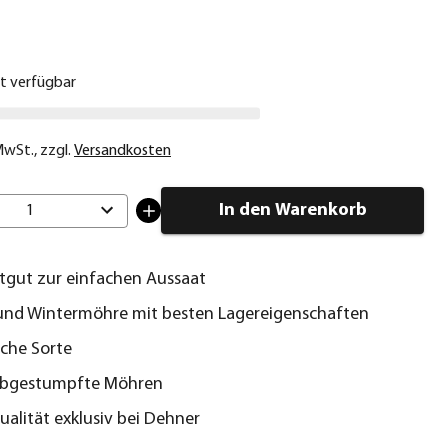
€
ht verfügbar
 MwSt.
,
zzgl.
Versandkosten
In den Warenkorb
1
atgut zur einfachen Aussaat
und Wintermöhre mit besten Lagereigenschaften
iche Sorte
 abgestumpfte Möhren
alität exklusiv bei Dehner