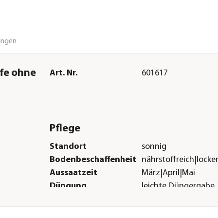
ungen
fe ohne
Art. Nr.
601617
Pflege
Standort
sonnig
Bodenbeschaffenheit
nährstoffreich|locke
Aussaatzeit
März|April|Mai
Düngung
leichte Düngergabe
notwendig
Herstellerangaben