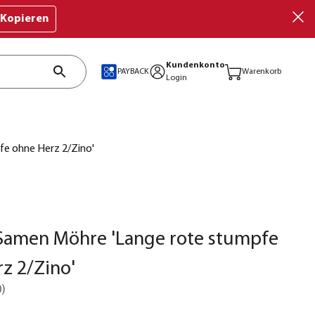
Kopieren
Kundenkonto
PAYBACK
Warenkorb
Login
e ohne Herz 2/Zino'
Samen Möhre 'Lange rote stumpfe
z 2/Zino'
0
)