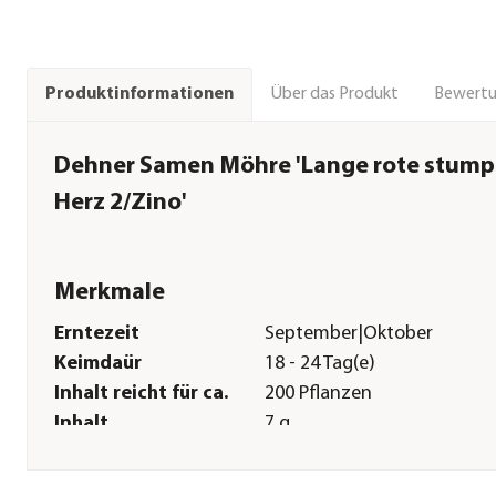
Über das Produkt
Bewert
Produktinformationen
Dehner Samen Möhre 'Lange rote stump
Herz 2/Zino'
Merkmale
Erntezeit
September|Oktober
Keimdaür
18 - 24 Tag(e)
Inhalt reicht für ca.
200 Pflanzen
Inhalt
7 g
Sonstiges