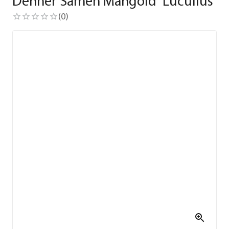
Dehner Samen Mangold 'Lucullus'
(
0
)