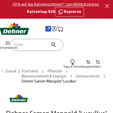
10 % auf das Katzensortiment* zum Weltkatzentag
Katzentag-826
Kopieren
lle Kategorien
Tipps & Trends
Angebote
SALE
Zurück
Startseite
Pflanzen
Blumenzwiebeln & Saatgut
Gemüsesamen
Dehner Samen Mangold 'Lucullus'