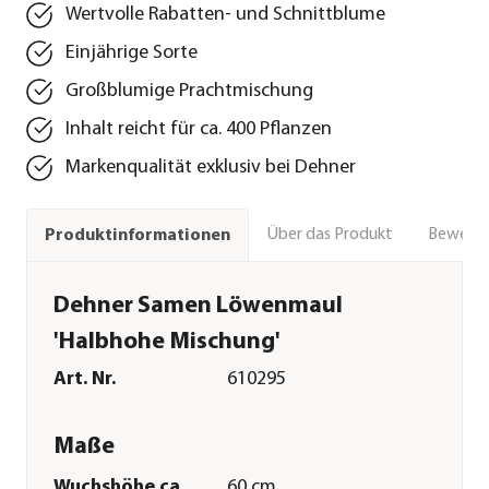
Wertvolle Rabatten- und Schnittblume
Einjährige Sorte
Großblumige Prachtmischung
Inhalt reicht für ca. 400 Pflanzen
Markenqualität exklusiv bei Dehner
Über das Produkt
Bewert
Produktinformationen
Dehner Samen Löwenmaul
'Halbhohe Mischung'
Art. Nr.
610295
Maße
Wuchshöhe ca.
60 cm