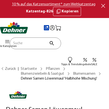
10 % auf das Katzensortiment* zum Weltkatzentag
Katzentag-826
Kopieren
lle Kategorien
Tipps & Trends
Angebote
SALE
Zurück
Startseite
Pflanzen
Blumenzwiebeln & Saatgut
Blumensamen
Dehner Samen Löwenmaul 'Halbhohe Mischung'