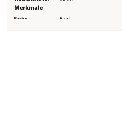
Merkmale
Farbe
Bunt
Blütezeit
Juni|Juli|August|September
Keimdaür
8 - 14 Tag(e)
Inhalt reicht für ca.
400 Pflanzen
Inhalt
0,6 g
Pflege
Standort
sonnig
Bodenbeschaffenheit
nährstoffreich|locker
Pflanzzeit
April|Mai|Juni
Aussaat-/
0,5 cm
Pflanztiefe
Aussaatzeit
März|April|Mai
Düngung
leichte Düngergabe
notwendig