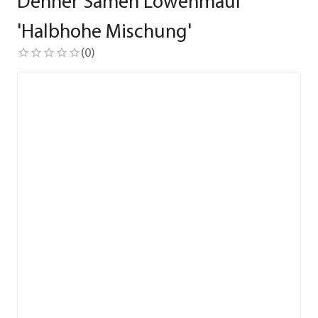
Dehner Samen Löwenmaul
'Halbhohe Mischung'
(
0
)