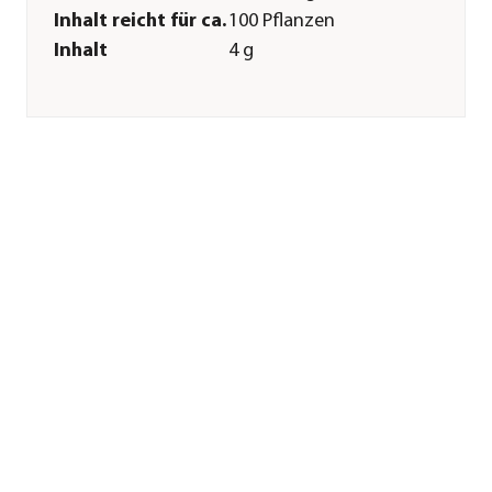
Inhalt reicht für ca.
100 Pflanzen
Inhalt
4 g
Pflege
Bodenbeschaffenheit
humos
Pflanzzeit
März|April|Mai|Juni|Juli|August
Aussaat-/
1 cm
Pflanztiefe
Aussaatzeit
März|April|Mai|Juni|Juli|August
Düngung
leichte Düngergabe
notwendig
Sonstiges
Marke
Dehner
Qualität
Markenqualität
Herstellerangaben
Land
DE