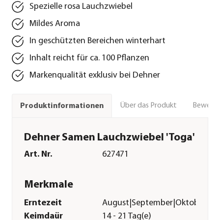
Spezielle rosa Lauchzwiebel
Mildes Aroma
In geschützten Bereichen winterhart
Inhalt reicht für ca. 100 Pflanzen
Markenqualität exklusiv bei Dehner
Über das Produkt
Bewert
Produktinformationen
Dehner Samen Lauchzwiebel 'Toga'
Art. Nr.
627471
Merkmale
Erntezeit
August|September|Oktober|N
Keimdaür
14 - 21 Tag(e)