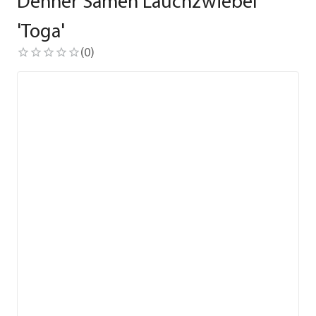
Dehner Samen Lauchzwiebel
'Toga'
(
0
)