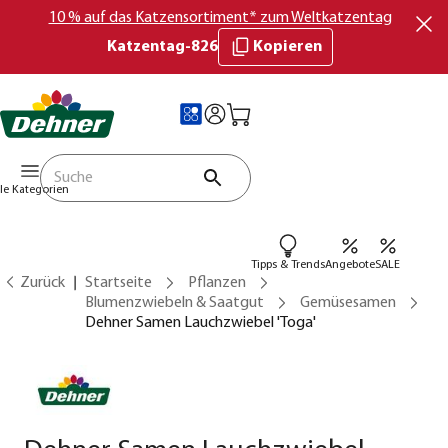
10 % auf das Katzensortiment* zum Weltkatzentag
Katzentag-826
Kopieren
lle Kategorien
Tipps & Trends
Angebote
SALE
Zurück
Startseite
Pflanzen
Blumenzwiebeln & Saatgut
Gemüsesamen
Dehner Samen Lauchzwiebel 'Toga'