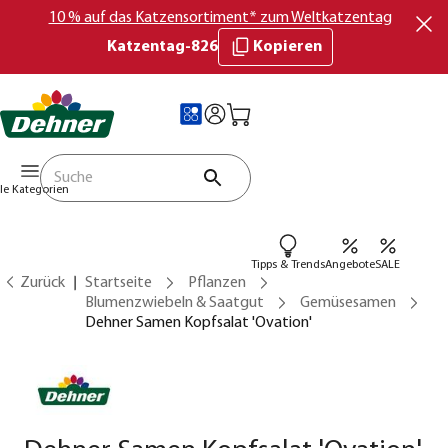
10 % auf das Katzensortiment* zum Weltkatzentag
Katzentag-826
Kopieren
lle Kategorien
Tipps & Trends
Angebote
SALE
Zurück
Startseite
Pflanzen
Blumenzwiebeln & Saatgut
Gemüsesamen
Dehner Samen Kopfsalat 'Ovation'