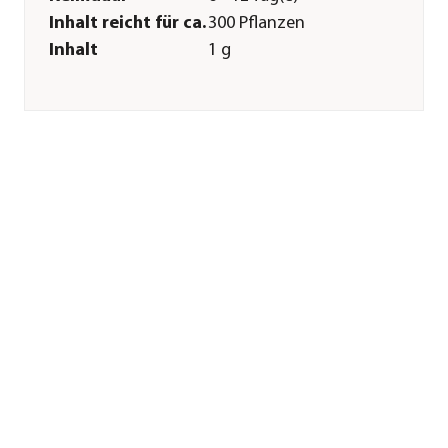
Inhalt reicht für ca.
300 Pflanzen
Inhalt
1 g
Pflege
Standort
sonnig
Bodenbeschaffenheit
nährstoffreich|humos|feucht
Pflanzzeit
März|April|Mai|Juni|Juli|Augus
Aussaat-/
1 cm
Pflanztiefe
Aussaatzeit
Februar|März|April|Mai|Juni|Jul
Düngung
Düngung bei
nährstoffreichem
Boden nicht nötig
Sonstiges
Marke
Dehner
Qualität
Markenqualität