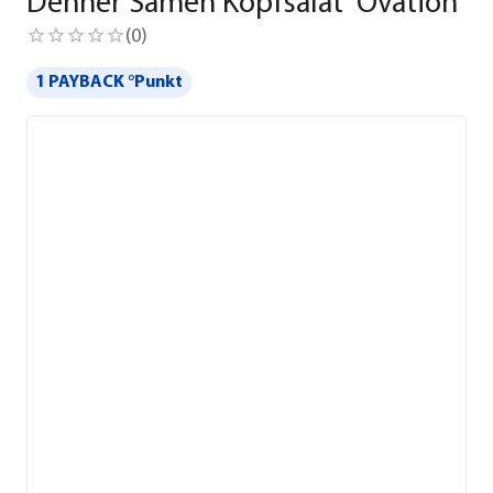
Dehner Samen Kopfsalat 'Ovation'
(
0
)
1 PAYBACK °Punkt