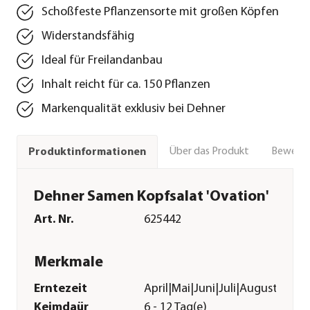
Schoßfeste Pflanzensorte mit großen Köpfen
Widerstandsfähig
Ideal für Freilandanbau
Inhalt reicht für ca. 150 Pflanzen
Markenqualität exklusiv bei Dehner
Über das Produkt
Bewert
Produktinformationen
Dehner Samen Kopfsalat 'Ovation'
Art. Nr.
625442
Merkmale
Erntezeit
April|Mai|Juni|Juli|August|Sep
Keimdaür
6 - 12 Tag(e)