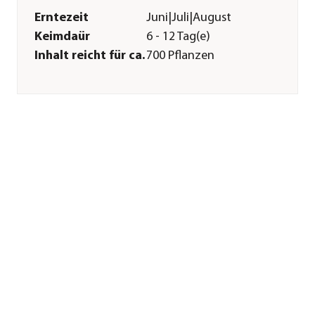
Erntezeit
Juni|Juli|August
Keimdaür
6 - 12 Tag(e)
Inhalt reicht für ca.
700 Pflanzen
Inhalt
3 g
Pflege
Standort
sonnig
Bodenbeschaffenheit
nährstoffreich|humos|feucht
Pflanzzeit
Mai|Juni|Juli
Aussaat-/
1 cm
Pflanztiefe
Aussaatzeit
April|Mai|Juni
Düngung
Düngung bei
nährstoffreichem
Boden nicht nötig
Sonstiges