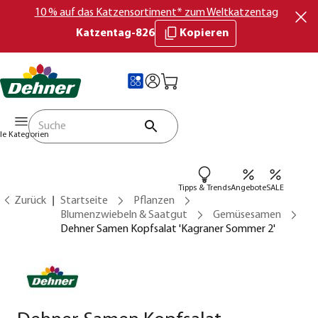
10 % auf das Katzensortiment* zum Weltkatzentag
Katzentag-826
Kopieren
lle Kategorien
Tipps & Trends
Angebote
SALE
Zurück
Startseite
Pflanzen
Blumenzwiebeln & Saatgut
Gemüsesamen
Dehner Samen Kopfsalat 'Kagraner Sommer 2'