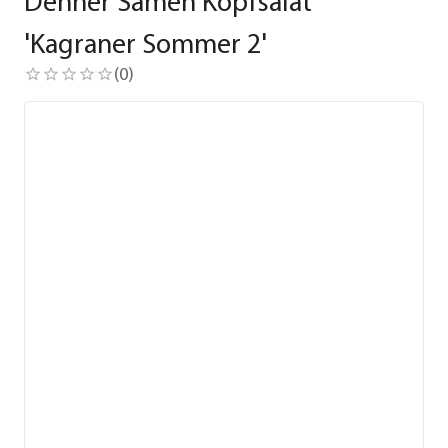
Dehner Samen Kopfsalat
'Kagraner Sommer 2'
(
0
)