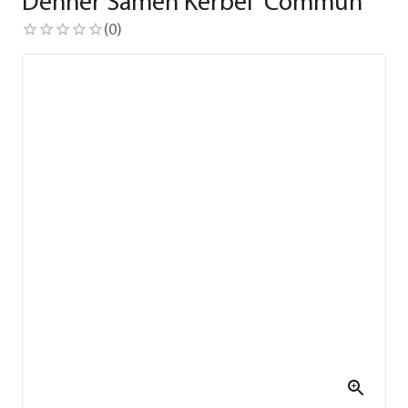
Dehner Samen Kerbel 'Commun'
(
0
)