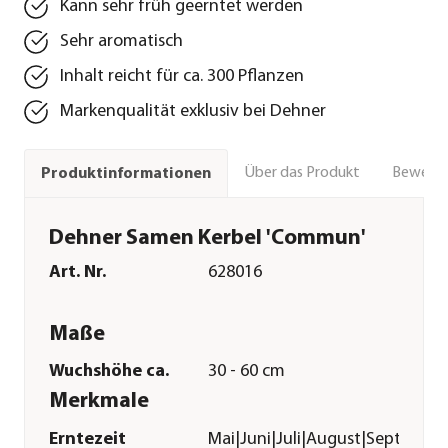
Kann sehr früh geerntet werden
Sehr aromatisch
Inhalt reicht für ca. 300 Pflanzen
Markenqualität exklusiv bei Dehner
Über das Produkt
Bewert
Produktinformationen
Dehner Samen Kerbel 'Commun'
Art. Nr.
628016
Maße
Wuchshöhe ca.
30 - 60 cm
Merkmale
Erntezeit
Mai|Juni|Juli|August|Septembe