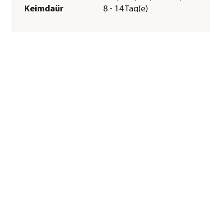
Keimdaür
8 - 14 Tag(e)
Inhalt reicht für ca.
300 Pflanzen
Inhalt
3 g
Pflege
Standort
schattig
Bodenbeschaffenheit
mäßig feucht
Pflanzzeit
März|April|Mai|Juni|Juli|August
Aussaat-/
1 cm
Pflanztiefe
Aussaatzeit
März|April|Mai|Juni|Juli|August
Sonstiges
Marke
Dehner
Qualität
Markenqualität
Herstellerangaben
Land
DE