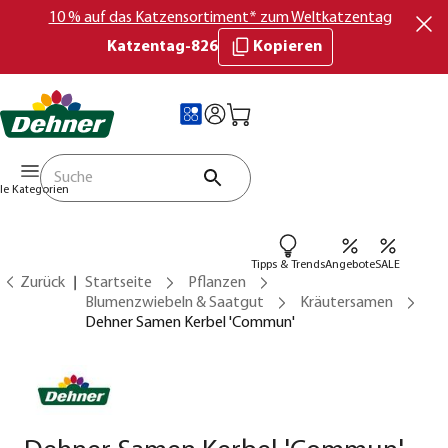
10 % auf das Katzensortiment* zum Weltkatzentag
Katzentag-826
Kopieren
lle Kategorien
Tipps & Trends
Angebote
SALE
Zurück
Startseite
Pflanzen
Blumenzwiebeln & Saatgut
Kräutersamen
Dehner Samen Kerbel 'Commun'