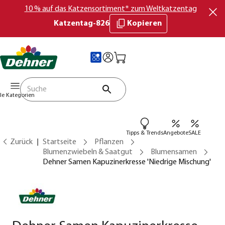
10 % auf das Katzensortiment* zum Weltkatzentag
Katzentag-826
Kopieren
lle Kategorien
Tipps & Trends
Angebote
SALE
Zurück
Startseite
Pflanzen
Blumenzwiebeln & Saatgut
Blumensamen
Dehner Samen Kapuzinerkresse 'Niedrige Mischung'