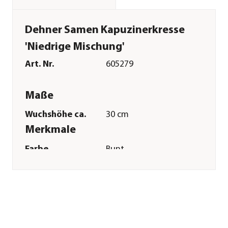
Dehner Samen Kapuzinerkresse
'Niedrige Mischung'
Art. Nr.
605279
Maße
Wuchshöhe ca.
30 cm
Merkmale
Farbe
Bunt
Blütezeit
Juni|Juli|August|September|Ok
Duft
duftend
Keimdaür
10 - 16 Tag(e)
Inhalt
10 g
Lebenszyklus
mehrjährig