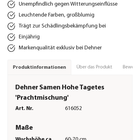
Unempfindlich gegen Witterungseinflüsse
Leuchtende Farben, großblumig
Trägt zur Schädlingsbekämpfung bei
Einjährig
Markenqualität exklusiv bei Dehner
Über das Produkt
Bewert
Produktinformationen
Dehner Samen Hohe Tagetes
'Prachtmischung'
Art. Nr.
616052
Maße
Wuchshöhe ca.
60-70 cm