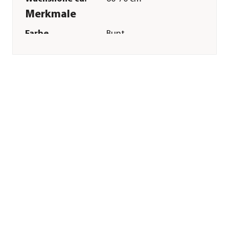
Merkmale
Farbe
Bunt
Blütezeit
Juni|Juli|August|September|Ok
Duft
duftend
Keimdaür
8 - 14 Tag(e)
Inhalt reicht für ca.
150 Pflanzen
Pflege
Standort
sonnig
Bodenbeschaffenheit
nährstoffreich|humos
Pflanzzeit
Mai|Juni
Aussaat-/
1 cm
Pflanztiefe
Aussaatzeit
März|April|Mai
Düngung
mehrfache
Düngergaben