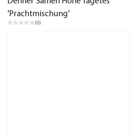
Dehner Samen Hohe Tagetes
'Prachtmischung'
(
0
)