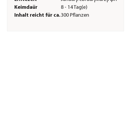
Keimdaür
8 - 14 Tag(e)
Inhalt reicht für ca.
300 Pflanzen
Inhalt
2 g
Pflege
Standort
warm
Bodenbeschaffenheit
locker
Aussaat-/
0,5 cm
Pflanztiefe
Aussaatzeit
ganzjährig
Sonstiges
Marke
Dehner
Qualität
Markenqualität
Herstellerangaben
Land
DE
Firma
Dehner