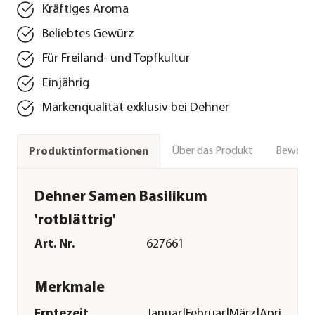
Kräftiges Aroma
Beliebtes Gewürz
Für Freiland- und Topfkultur
Einjährig
Markenqualität exklusiv bei Dehner
Über das Produkt
Bewert
Produktinformationen
Dehner Samen Basilikum
'rotblättrig'
Art. Nr.
627661
Merkmale
Erntezeit
Januar|Februar|März|April|Ma