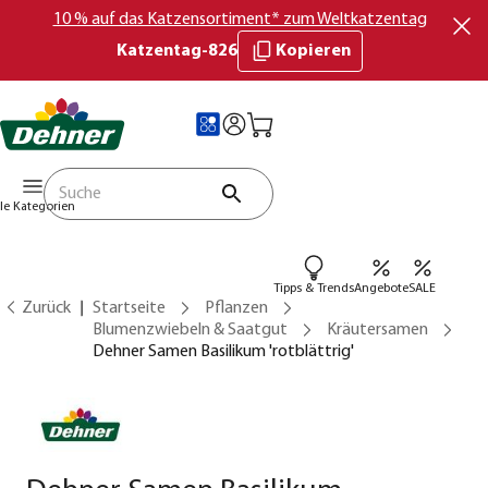
10 % auf das Katzensortiment* zum Weltkatzentag
Katzentag-826
Kopieren
lle Kategorien
Tipps & Trends
Angebote
SALE
Zurück
Startseite
Pflanzen
Blumenzwiebeln & Saatgut
Kräutersamen
Dehner Samen Basilikum 'rotblättrig'