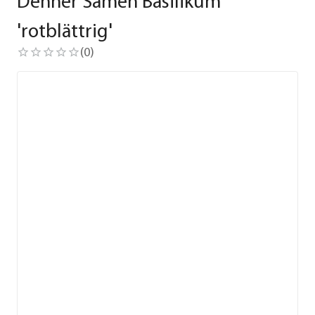
Dehner Samen Basilikum
'rotblättrig'
(
0
)