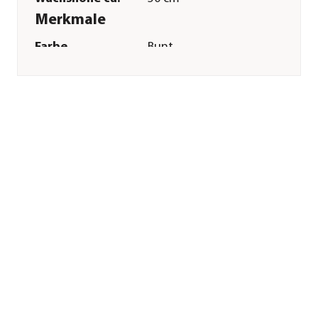
Merkmale
Farbe
Bunt
Blütezeit
Juni|Juli|August
Duft
duftend
Keimdaür
8 - 14 Tag(e)
Inhalt reicht für ca.
250 Pflanzen
Inhalt
1,3 g
Lebenszyklus
zweijährig
Pflege
Standort
sonnig
Bodenbeschaffenheit
nährstoffreich|humos|locker|kal
Pflanzzeit
August|September|Oktober
Aussaat-/
0,5 cm
Pflanztiefe
Aussaatzeit
Mai|Juni|Juli