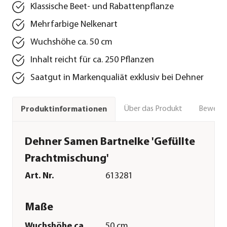
Klassische Beet- und Rabattenpflanze
Mehrfarbige Nelkenart
Wuchshöhe ca. 50 cm
Inhalt reicht für ca. 250 Pflanzen
Saatgut in Markenqualiät exklusiv bei Dehner
Über das Produkt
Bewert
Produktinformationen
Dehner Samen Bartnelke 'Gefüllte
Prachtmischung'
Art. Nr.
613281
Maße
Wuchshöhe ca.
50 cm