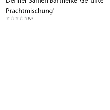
Dehner Samen Bartnelke 'Gefüllte
Prachtmischung'
(
0
)