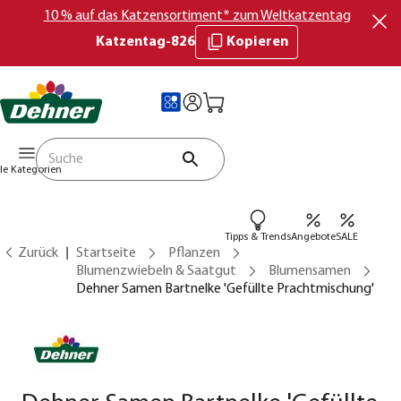
10 % auf das Katzensortiment* zum Weltkatzentag
Katzentag-826
Kopieren
lle Kategorien
Tipps & Trends
Angebote
SALE
Zurück
Startseite
Pflanzen
Blumenzwiebeln & Saatgut
Blumensamen
Dehner Samen Bartnelke 'Gefüllte Prachtmischung'