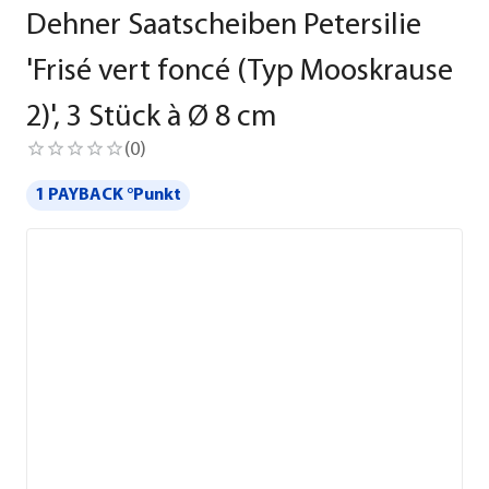
Dehner Saatscheiben Petersilie
'Frisé vert foncé (Typ Mooskrause
2)', 3 Stück à Ø 8 cm
(
0
)
1 PAYBACK °Punkt