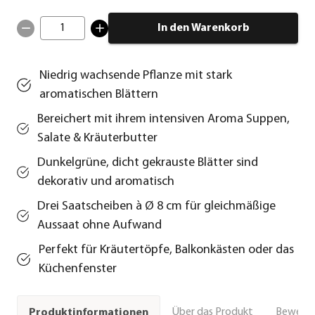
1
In den Warenkorb
Niedrig wachsende Pflanze mit stark
aromatischen Blättern
Bereichert mit ihrem intensiven Aroma Suppen,
Salate & Kräuterbutter
Dunkelgrüne, dicht gekrauste Blätter sind
dekorativ und aromatisch
Drei Saatscheiben à Ø 8 cm für gleichmäßige
Aussaat ohne Aufwand
Perfekt für Kräutertöpfe, Balkonkästen oder das
Küchenfenster
Über das Produkt
Bewert
Produktinformationen