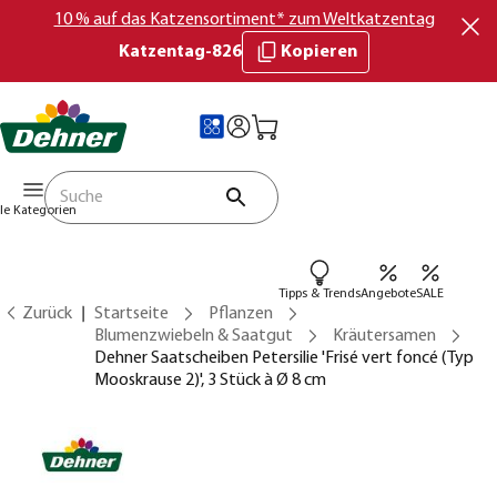
10 % auf das Katzensortiment* zum Weltkatzentag
Katzentag-826
Kopieren
lle Kategorien
Tipps & Trends
Angebote
SALE
Zurück
Startseite
Pflanzen
Blumenzwiebeln & Saatgut
Kräutersamen
Dehner Saatscheiben Petersilie 'Frisé vert foncé (Typ
Mooskrause 2)', 3 Stück à Ø 8 cm