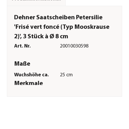
Dehner Saatscheiben Petersilie
'Frisé vert foncé (Typ Mooskrause
2)', 3 Stück à Ø 8 cm
Art. Nr.
20010030598
Maße
Wuchshöhe ca.
25 cm
Merkmale
Erntezeit
Mai|Juni|Juli|August|Septemb
Keimdaür
14 - 28 Tage
Inhalt reicht für ca.
3 Saatscheiben à Ø 8
cm
Reicht für ca.
50 Pflanzen