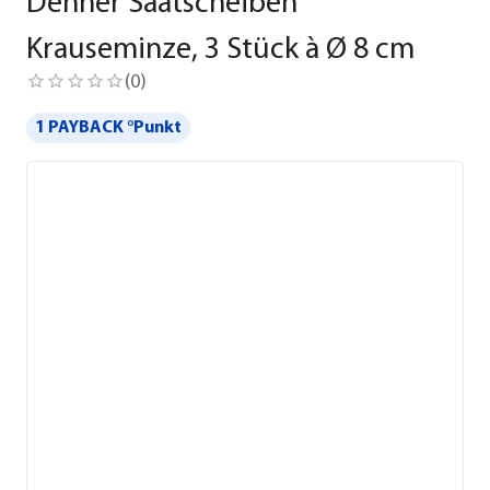
Dehner Saatscheiben
Krauseminze, 3 Stück à Ø 8 cm
(
0
)
1 PAYBACK °Punkt