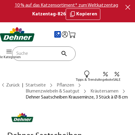
10 % auf das Katzensortiment* zum Weltkatzentag
Katzentag-826
Kopieren
lle Kategorien
Tipps & Trends
Angebote
SALE
Zurück
Startseite
Pflanzen
Blumenzwiebeln & Saatgut
Kräutersamen
Dehner Saatscheiben Krauseminze, 3 Stück à Ø 8 cm