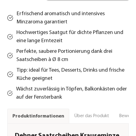
Erfrischend aromatisch und intensives
Minzaroma garantiert
Hochwertiges Saatgut für dichte Pflanzen und
eine lange Erntezeit
Perfekte, saubere Portionierung dank drei
Saatscheiben à Ø 8 cm
Tipp: ideal für Tees, Desserts, Drinks und frische
Küche geeignet
Wächst zuverlässig in Töpfen, Balkonkästen oder
auf der Fensterbank
Über das Produkt
Bewert
Produktinformationen
Dehner Saatscheiben Krauseminze,