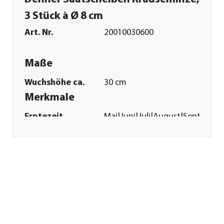
3 Stück à Ø 8 cm
Art. Nr.
20010030600
Maße
Wuchshöhe ca.
30 cm
Merkmale
Erntezeit
Mai|Juni|Juli|August|Septembe
Keimdaür
10 - 20 Tage
Inhalt reicht für ca.
3 Saatscheiben à Ø 8
cm
Reicht für ca.
60 Pflanzen
Lebenszyklus
einjährig
Pflege
Standort
sonnig|halbschattig