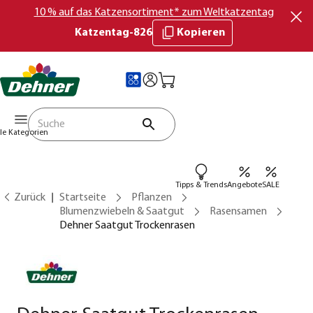
10 % auf das Katzensortiment* zum Weltkatzentag
Katzentag-826
Kopieren
lle Kategorien
Tipps & Trends
Angebote
SALE
Zurück
Startseite
Pflanzen
Blumenzwiebeln & Saatgut
Rasensamen
Dehner Saatgut Trockenrasen