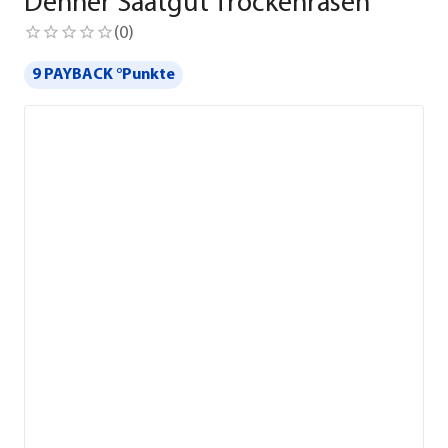
Dehner Saatgut Trockenrasen
(
0
)
9 PAYBACK °Punkte