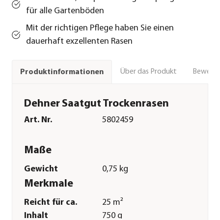
für alle Gartenböden
Mit der richtigen Pflege haben Sie einen
dauerhaft exzellenten Rasen
Über das Produkt
Bewert
Produktinformationen
Dehner Saatgut Trockenrasen
Art. Nr.
5802459
Maße
Gewicht
0,75 kg
Merkmale
Reicht für ca.
25 m²
Inhalt
750 g