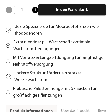
1
In den Warenkorb
Ideale Spezialerde für Moorbeetpflanzen wie
Rhododendren
Extra niedriger pH‑Wert schafft optimale
Wachstumsbedingungen
Mit Vorrats- & Langzeitdüngung für langfristige
Nährstoffversorgung
Lockere Struktur fördert ein starkes
Wurzelwachstum
Praktische Palettenmenge mit 57 Säcken für
großflächige Pflanzungen
Über das Produkt
Bewert
Produktinformationen