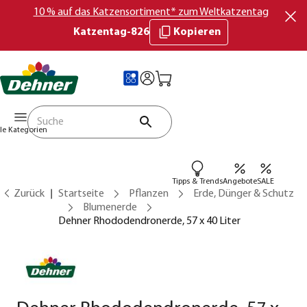
10 % auf das Katzensortiment* zum Weltkatzentag
Katzentag-826
Kopieren
lle Kategorien
Tipps & Trends
Angebote
SALE
Zurück
Startseite
Pflanzen
Erde, Dünger & Schutz
Blumenerde
Dehner Rhododendronerde, 57 x 40 Liter