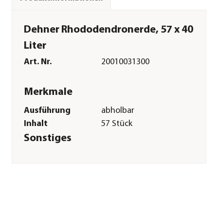
Dehner Rhododendronerde, 57 x 40
Liter
Art. Nr.
20010031300
Merkmale
Ausführung
abholbar
Inhalt
57 Stück
Sonstiges
Marke
Dehner
Qualität
Markenqualität
Lieferumfang
57 x 40 l = 2.280 l
Erde
Herstellerangaben