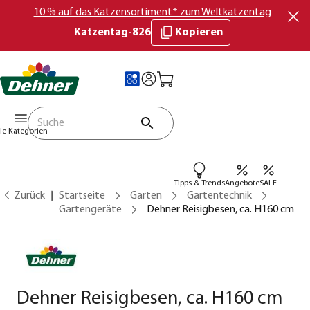
10 % auf das Katzensortiment* zum Weltkatzentag
Katzentag-826
Kopieren
lle Kategorien
Tipps & Trends
Angebote
SALE
Zurück
Startseite
Garten
Gartentechnik
Gartengeräte
Dehner Reisigbesen, ca. H160 cm
Dehner Reisigbesen, ca. H160 cm