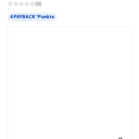
(
0
)
4 PAYBACK °Punkte