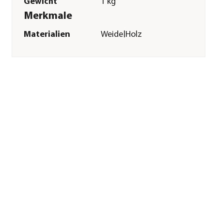
Gewicht
1 kg
Merkmale
Materialien
Weide|Holz
Sonstiges
Marke
Dehner
Qualität
Markenqualität
Herstellerangaben
Land
DE
Firma
Dehner
Gartencenter GmbH
& Co. KG
E-Mail
service@dehner.de
Straße
Donauwörther Str.
Hausnummer
3-5
Postleitzahl
86641