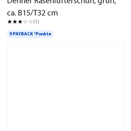
Dehner Rasenlüfterschuh, grün,
ca. B15/T32 cm
(
1
)
9 PAYBACK °Punkte