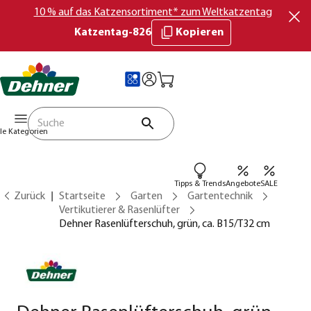
10 % auf das Katzensortiment* zum Weltkatzentag
Katzentag-826
Kopieren
lle Kategorien
Tipps & Trends
Angebote
SALE
Zurück
Startseite
Garten
Gartentechnik
Vertikutierer & Rasenlüfter
Dehner Rasenlüfterschuh, grün, ca. B15/T32 cm