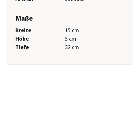
Maße
Breite
15 cm
Höhe
5 cm
Tiefe
32 cm
Merkmale
Farbe
Grün
Sonstiges
Marke
Dehner
Qualität
Markenqualität
Herstellerangaben
Land
DE
Firma
Dehner
Gartencenter GmbH