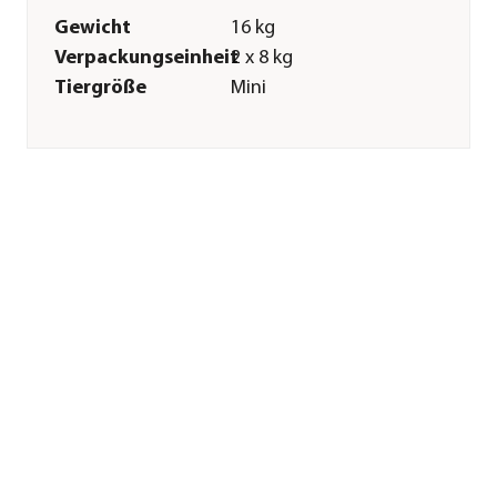
Gewicht
16 kg
Verpackungseinheit
2 x 8 kg
Tiergröße
Mini
Merkmale
Sorte
Seefisch|Lamm|Kartoffeln
Futterart
Trockenfutter
Spezialfutter
Getreidefrei|Glutenfrei
Verpackung
Sack
Sonstiges
Marke
Dehner Premium
Tierart
Hunde
Lebensphase
Adult
Herstellerangaben
Land
Deutschland
Firma
Dehner