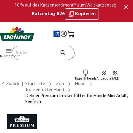
10 % auf das Katzensortiment* zum Weltkatzentag
Katzentag-826
Kopieren
lle Kategorien
Tipps & Trends
Angebote
SALE
Zurück
Startseite
Zoo
Hund
Trockenfutter Hund
Dehner Premium Trockenfutter für Hunde Mini Adult,
Seefisch