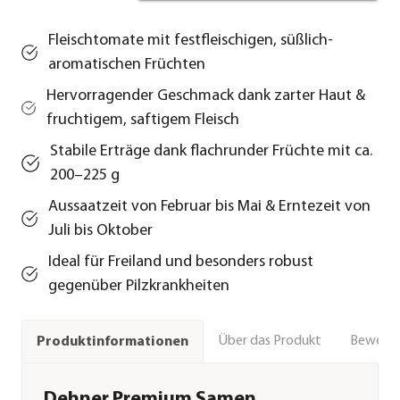
Fleischtomate mit festfleischigen, süßlich-
aromatischen Früchten
Hervorragender Geschmack dank zarter Haut &
fruchtigem, saftigem Fleisch
Stabile Erträge dank flachrunder Früchte mit ca.
200–225 g
Aussaatzeit von Februar bis Mai & Erntezeit von
Juli bis Oktober
Ideal für Freiland und besonders robust
gegenüber Pilzkrankheiten
Über das Produkt
Bewert
Produktinformationen
Dehner Premium Samen