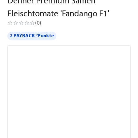
Dehner Premium Samen
Fleischtomate 'Fandango F1'
(
0
)
2 PAYBACK °Punkte