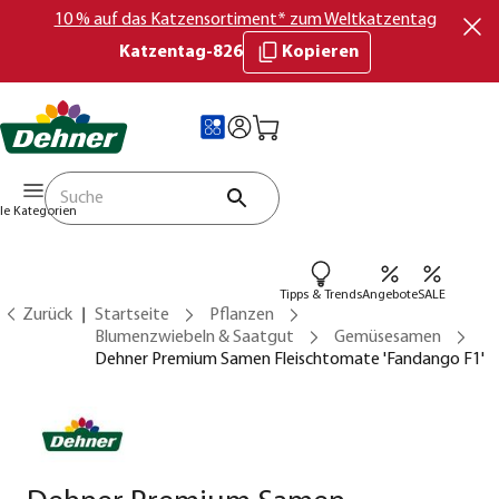
10 % auf das Katzensortiment* zum Weltkatzentag
Katzentag-826
Kopieren
lle Kategorien
Tipps & Trends
Angebote
SALE
Zurück
Startseite
Pflanzen
Blumenzwiebeln & Saatgut
Gemüsesamen
Dehner Premium Samen Fleischtomate 'Fandango F1'