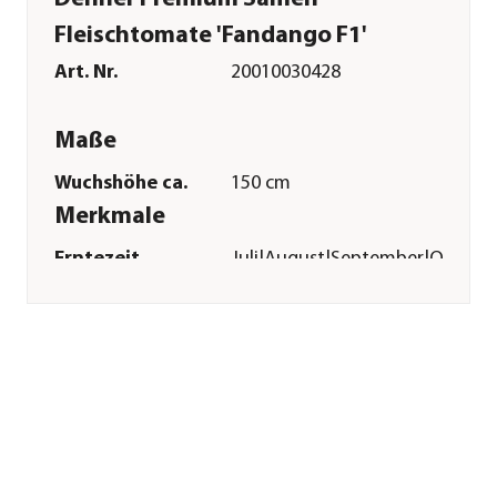
Fleischtomate 'Fandango F1'
Art. Nr.
20010030428
Maße
Wuchshöhe ca.
150 cm
Merkmale
Erntezeit
Juli|August|September|Oktobe
Keimdaür
7 - 14 Tage
Reicht für ca.
6 Pflanzen
Inhalt
8 Stück
Lebenszyklus
einjährig
Pflege
Standort
sonnig|warm|windgeschützt
Bodenbeschaffenheit
humos|locker