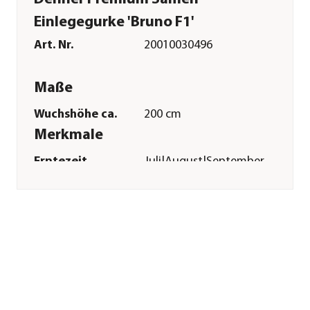
Einlegegurke 'Bruno F1'
Art. Nr.
20010030496
Maße
Wuchshöhe ca.
200 cm
Merkmale
Erntezeit
Juli|August|September
Keimdaür
7 - 14 Tage
Reicht für ca.
30 Pflanzen
Inhalt
40 Stück
Lebenszyklus
einjährig
Pflege
Standort
sonnig|warm|windgeschützt
Bodenbeschaffenheit
humos|nährstoffreich