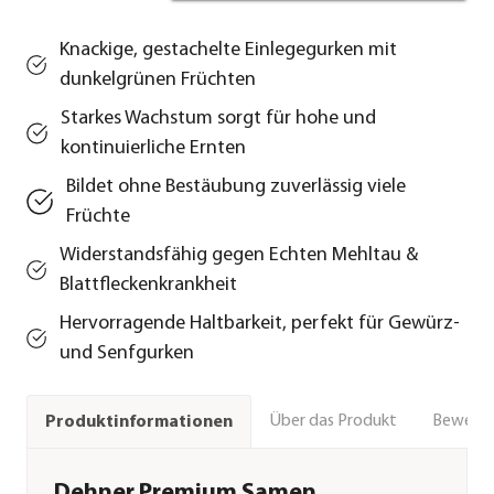
Knackige, gestachelte Einlegegurken mit
dunkelgrünen Früchten
Starkes Wachstum sorgt für hohe und
kontinuierliche Ernten
Bildet ohne Bestäubung zuverlässig viele
Früchte
Widerstandsfähig gegen Echten Mehltau &
Blattfleckenkrankheit
Hervorragende Haltbarkeit, perfekt für Gewürz‑
und Senfgurken
Über das Produkt
Bewert
Produktinformationen
Dehner Premium Samen