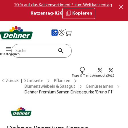
10 % auf das Katzensortiment* zum Weltkatzentag
Katzentag-826
Kopieren
lle Kategorien
Tipps & Trends
Angebote
SALE
Zurück
Startseite
Pflanzen
Blumenzwiebeln & Saatgut
Gemüsesamen
Dehner Premium Samen Einlegegurke 'Bruno F1'