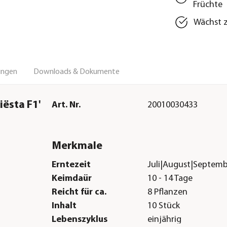
Früchte
Wächst z
ungen
Downloads & Dokumente
ësta F1'
Art. Nr.
20010030433
Merkmale
Erntezeit
Juli|August|Septem
Keimdaür
10 - 14 Tage
Reicht für ca.
8 Pflanzen
Inhalt
10 Stück
Lebenszyklus
einjährig