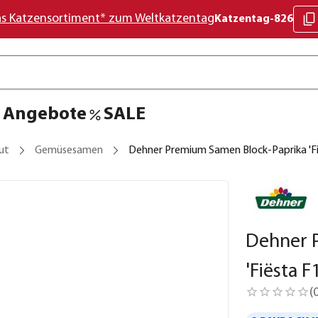
as Katzensortiment* zum Weltkatzentag
Katzentag-826
Angebote
SALE
ut
Gemüsesamen
Dehner Premium Samen Block-Paprika 'Fi
Dehner 
'Fiësta F1
(