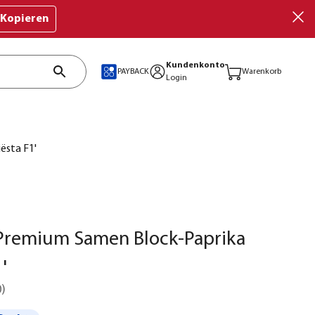
Kopieren
Kundenkonto
PAYBACK
Warenkorb
Login
ësta F1'
Premium Samen Block-Paprika
'
0
)