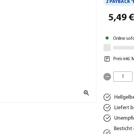
2 PAYBACK °
5,49 
Online sof
Preis inkl.
1
Hellgelb
Liefert 
Unempfin
Besticht