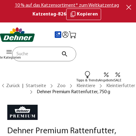
10 % auf das Katzensortiment* zum Weltkatzentag
Katzentag-826
Kopieren
lle Kategorien
Tipps & Trends
Angebote
SALE
Zurück
Startseite
Zoo
Kleintiere
Kleintierfutter
Dehner Premium Rattenfutter, 750 g
Dehner Premium Rattenfutter,