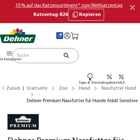
10 % auf das Katzensortiment* zum Weltkatzentag
Katzentag-826
Kopieren
lle Kategorien
Tipps & Trends
Angebote
SALE
Zurück
Startseite
Zoo
Hund
Nassfutter Hund
Dehner Premium Nassfutter für Hunde Adult Sensitive