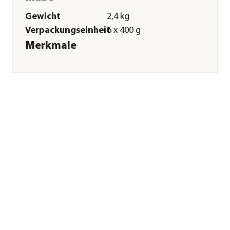
Gewicht
2,4 kg
Verpackungseinheit
6 x 400 g
Merkmale
Sorte
Huhn|Reis
Futterart
Nassfutter
Spezialfutter
Sensitive
Verpackung
Dose
Sonstiges
Marke
Dehner Premium
Tierart
Hunde
Lebensphase
Adult
Herstellerangaben
Land
Deutschland
Firma
Dehner