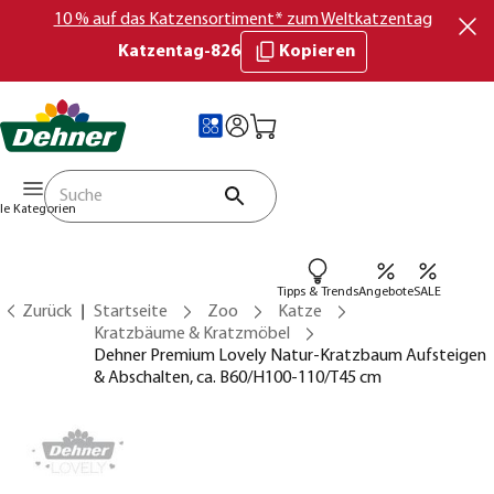
10 % auf das Katzensortiment* zum Weltkatzentag
Katzentag-826
Kopieren
lle Kategorien
Tipps & Trends
Angebote
SALE
Zurück
Startseite
Zoo
Katze
Kratzbäume & Kratzmöbel
Dehner Premium Lovely Natur-Kratzbaum Aufsteigen
& Abschalten, ca. B60/H100-110/T45 cm