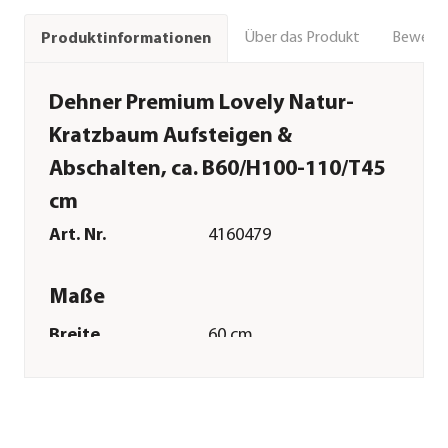
Über das Produkt
Bewert
Produktinformationen
Dehner Premium Lovely Natur-
Kratzbaum Aufsteigen &
Abschalten, ca. B60/H100-110/T45
cm
Art. Nr.
4160479
Maße
Breite
60 cm
Höhe
110 cm
Tiefe
45 cm
Merkmale