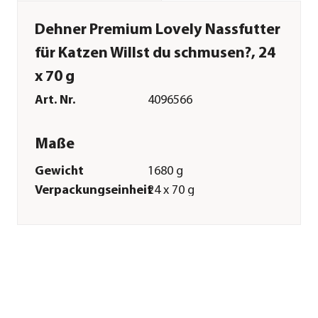
Dehner Premium Lovely Nassfutter
für Katzen Willst du schmusen?, 24
x 70 g
Art. Nr.
4096566
Maße
Gewicht
1680 g
Verpackungseinheit
24 x 70 g
Merkmale
Sorte
Thunfisch|Reis
Futterart
Nassfutter
Verpackung
Dose
Sonstiges