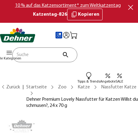
10 % auf das Katzensortiment* zum Weltkatzentag
Katzentag-826
Kopieren
lle Kategorien
Tipps & Trends
Angebote
SALE
Zurück
Startseite
Zoo
Katze
Nassfutter Katze
Dehner Premium Lovely Nassfutter für Katzen Willst du
schmusen?, 24 x 70 g