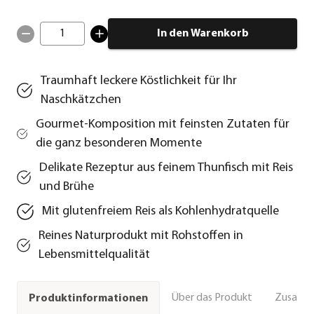
1
In den Warenkorb
Traumhaft leckere Köstlichkeit für Ihr
Naschkätzchen
Gourmet-Komposition mit feinsten Zutaten für
die ganz besonderen Momente
Delikate Rezeptur aus feinem Thunfisch mit Reis
und Brühe
Mit glutenfreiem Reis als Kohlenhydratquelle
Reines Naturprodukt mit Rohstoffen in
Lebensmittelqualität
Über das Produkt
Zusamm
Produktinformationen