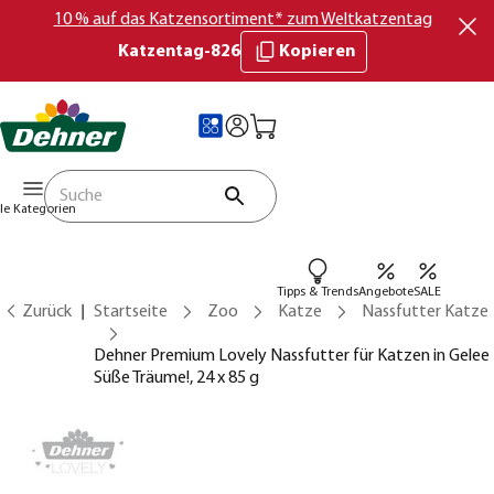
10 % auf das Katzensortiment* zum Weltkatzentag
Katzentag-826
Kopieren
lle Kategorien
Tipps & Trends
Angebote
SALE
Zurück
Startseite
Zoo
Katze
Nassfutter Katze
Dehner Premium Lovely Nassfutter für Katzen in Gelee
Süße Träume!, 24 x 85 g