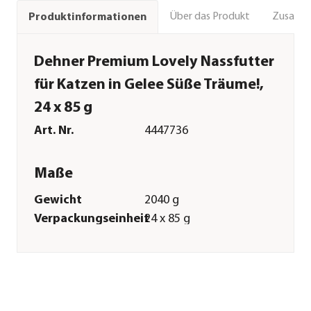
Über das Produkt
Zusamm
Produktinformationen
Dehner Premium Lovely Nassfutter
für Katzen in Gelee Süße Träume!,
24 x 85 g
Art. Nr.
4447736
Maße
Gewicht
2040 g
Verpackungseinheit
24 x 85 g
Merkmale
Sorte
Thunfisch|Reis|Ente
Futterart
Nassfutter
Verpackung
Dose