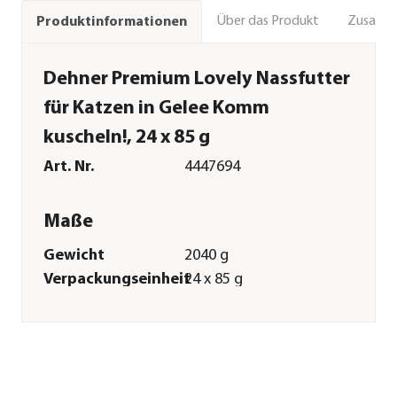
Über das Produkt
Zusamm
Produktinformationen
Dehner Premium Lovely Nassfutter
für Katzen in Gelee Komm
kuscheln!, 24 x 85 g
Art. Nr.
4447694
Maße
Gewicht
2040 g
Verpackungseinheit
24 x 85 g
Merkmale
Sorte
Reis|Lachs|Wachtelei
Futterart
Nassfutter
Verpackung
Dose