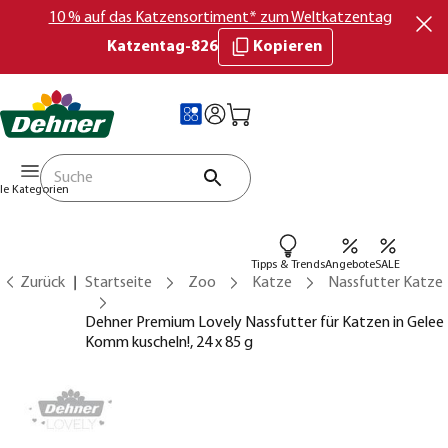
10 % auf das Katzensortiment* zum Weltkatzentag
Katzentag-826
Kopieren
lle Kategorien
Tipps & Trends
Angebote
SALE
Zurück
Startseite
Zoo
Katze
Nassfutter Katze
Dehner Premium Lovely Nassfutter für Katzen in Gelee
Komm kuscheln!, 24 x 85 g