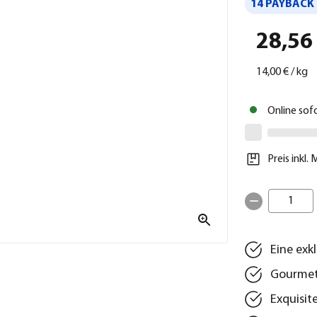
14 PAYBACK 
28,56
14,00 €
/
kg
Online sof
Preis inkl.
1
Eine exk
Gourmet-
Exquisit