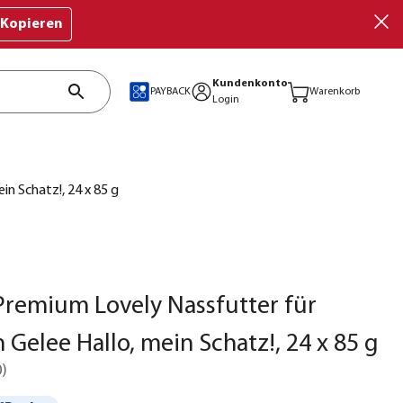
Kopieren
Kundenkonto
PAYBACK
Warenkorb
Login
n Schatz!, 24 x 85 g
remium Lovely Nassfutter für
n Gelee Hallo, mein Schatz!, 24 x 85 g
0
)