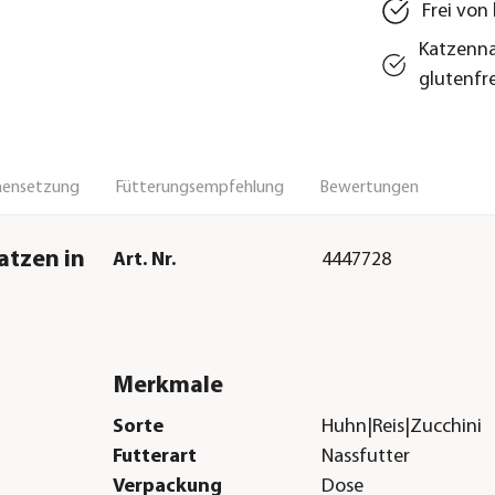
Frei von
Katzenna
glutenfre
ensetzung
Fütterungsempfehlung
Bewertungen
atzen in
Art. Nr.
4447728
Merkmale
Sorte
Huhn|Reis|Zucchini
Futterart
Nassfutter
Verpackung
Dose