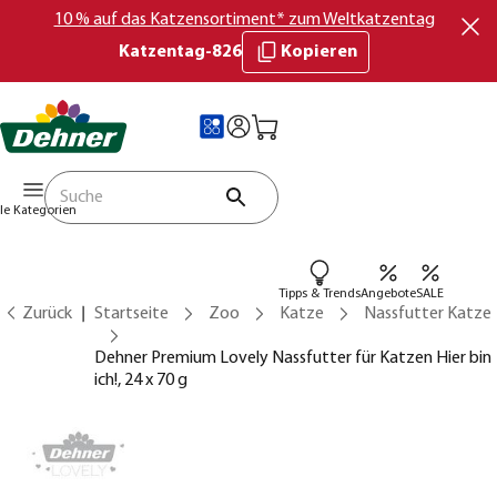
10 % auf das Katzensortiment* zum Weltkatzentag
Katzentag-826
Kopieren
lle Kategorien
Tipps & Trends
Angebote
SALE
Zurück
Startseite
Zoo
Katze
Nassfutter Katze
Dehner Premium Lovely Nassfutter für Katzen Hier bin
ich!, 24 x 70 g