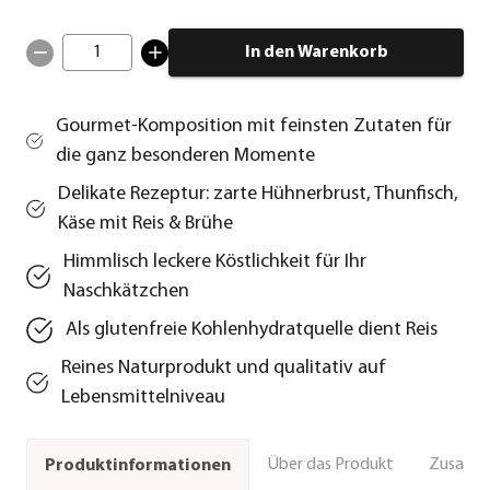
1
In den Warenkorb
Gourmet-Komposition mit feinsten Zutaten für
die ganz besonderen Momente
Delikate Rezeptur: zarte Hühnerbrust, Thunfisch,
Käse mit Reis & Brühe
Himmlisch leckere Köstlichkeit für Ihr
Naschkätzchen
Als glutenfreie Kohlenhydratquelle dient Reis
Reines Naturprodukt und qualitativ auf
Lebensmittelniveau
Über das Produkt
Zusamm
Produktinformationen