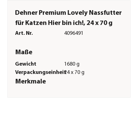
Dehner Premium Lovely Nassfutter
für Katzen Hier bin ich!, 24 x 70 g
Art. Nr.
4096491
Maße
Gewicht
1680 g
Verpackungseinheit
24 x 70 g
Merkmale
Sorte
Hühnerbrust|Thunfisch|Käse|Rei
Futterart
Nassfutter
Verpackung
Dose
Sonstiges
Marke
Dehner Premium