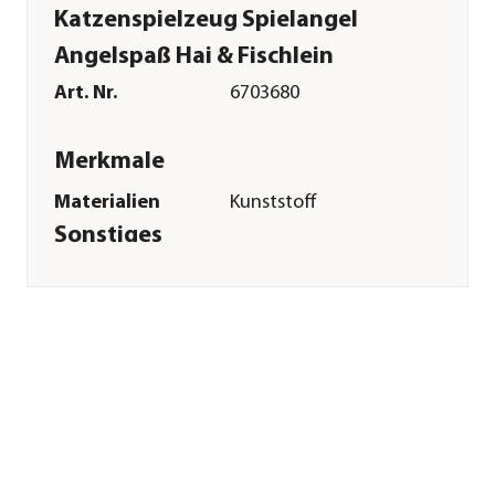
Katzenspielzeug Spielangel
Angelspaß Hai & Fischlein
Art. Nr.
6703680
Merkmale
Materialien
Kunststoff
Sonstiges
Marke
Dehner Premium
Lovely
Tierart
Katzen
Herstellerangaben
Land
Deutschland
Firma
Dehner
Gartencenter GmbH