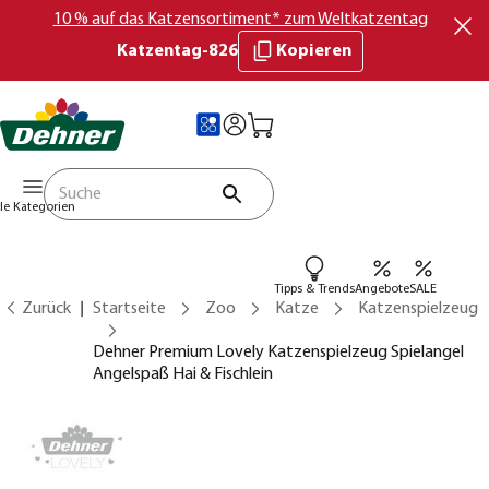
10 % auf das Katzensortiment* zum Weltkatzentag
Katzentag-826
Kopieren
lle Kategorien
Tipps & Trends
Angebote
SALE
Zurück
Startseite
Zoo
Katze
Katzenspielzeug
Dehner Premium Lovely Katzenspielzeug Spielangel
Angelspaß Hai & Fischlein