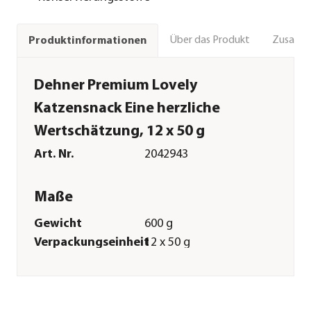
Über das Produkt
Zusamm
Produktinformationen
Dehner Premium Lovely
Katzensnack Eine herzliche
Wertschätzung, 12 x 50 g
Art. Nr.
2042943
Maße
Gewicht
600 g
Verpackungseinheit
12 x 50 g
Merkmale
Sorte
Ente|Katzenminze
Futterart
Snack