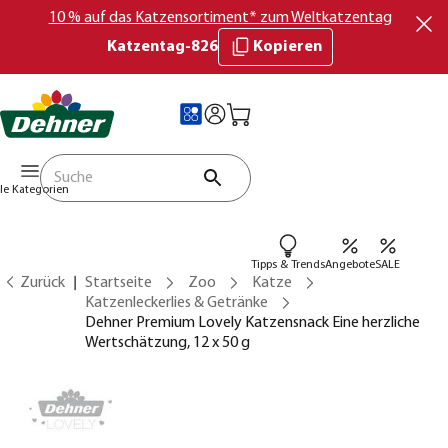
10 % auf das Katzensortiment* zum Weltkatzentag
Katzentag-826
Kopieren
lle Kategorien
Tipps & Trends
Angebote
SALE
Zurück
Startseite
Zoo
Katze
Katzenleckerlies & Getränke
Dehner Premium Lovely Katzensnack Eine herzliche
Wertschätzung, 12 x 50 g