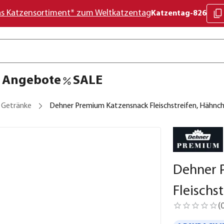
as Katzensortiment* zum Weltkatzentag
Katzentag-826
Angebote
SALE
& Getränke
Dehner Premium Katzensnack Fleischstreifen, Hähnch
Dehner 
Fleischs
(