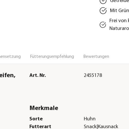
Getreide
Mit Grün
Frei von
Naturar
ensetzung
Fütterungsempfehlung
Bewertungen
eifen,
Art. Nr.
2455178
Merkmale
Sorte
Huhn
Futterart
Snack|Kausnack