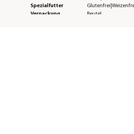
Spezialfutter
Glutenfrei|Weizenfrei
Verpackung
Beutel
Herstellerangaben
Land
Deutschland
Firma
Dehner Gartencent
Co. KG
E-Mail
service@dehner.de
Straße
Donauwörther Str.
Hausnummer
3-5
Postleitzahl
86641
Stadt
Rain