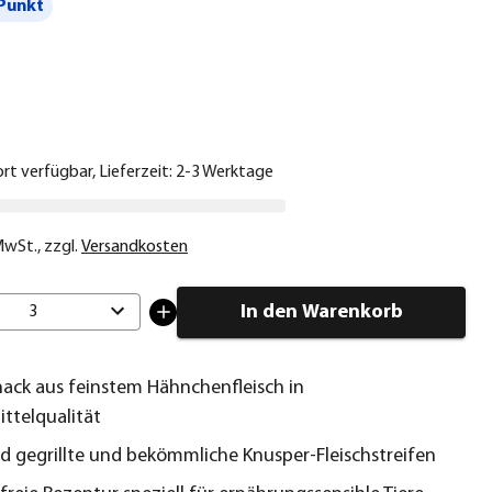
Punkt
€
ort verfügbar, Lieferzeit: 2-3 Werktage
 MwSt.
,
zzgl.
Versandkosten
In den Warenkorb
3
ack aus feinstem Hähnchenfleisch in
ttelqualität
 gegrillte und bekömmliche Knusper-Fleischstreifen