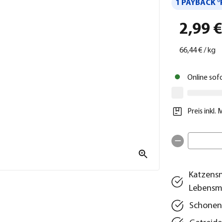
1 PAYBACK °
2,99 
66,44 €
/
kg
Online sof
Preis inkl.
Katzensn
Lebensmi
Schonend