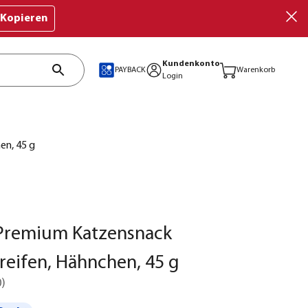
Kopieren
Kundenkonto
PAYBACK
Warenkorb
Login
en, 45 g
Premium Katzensnack
treifen, Hähnchen, 45 g
0
)