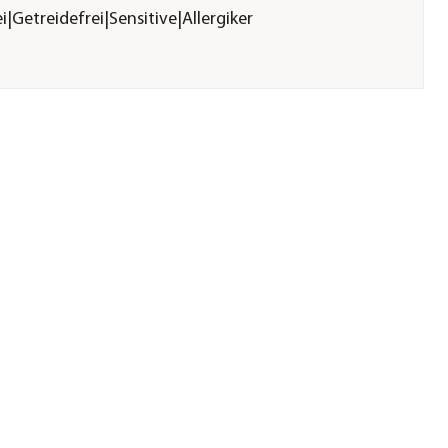
|Getreidefrei|Sensitive|Allergiker
er GmbH &