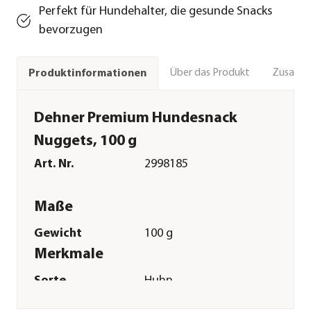
Perfekt für Hundehalter, die gesunde Snacks
bevorzugen
Über das Produkt
Zusamm
Produktinformationen
Dehner Premium Hundesnack
Nuggets, 100 g
Art. Nr.
2998185
Maße
Gewicht
100 g
Merkmale
Sorte
Huhn
Futterart
Snack