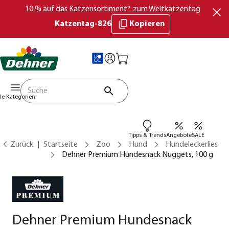
10 % auf das Katzensortiment* zum Weltkatzentag
Katzentag-826
Kopieren
lle Kategorien
Tipps & Trends
Angebote
SALE
Zurück
Startseite
Zoo
Hund
Hundeleckerlies
Dehner Premium Hundesnack Nuggets, 100 g
Dehner Premium Hundesnack