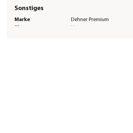
Sonstiges
Marke
Dehner Premium
Tierart
Hamster
Lebensphase
Adult