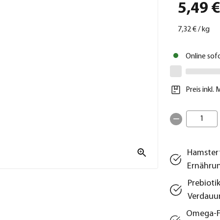
5,49 
7,32 €
/
kg
Online sof
Preis inkl.
1
Hamsterf
Ernähru
Prebioti
Verdauu
Omega-Fe