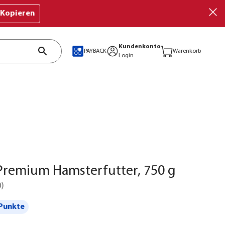
Kopieren
Kundenkonto
PAYBACK
Warenkorb
Login
Premium Hamsterfutter, 750 g
0
)
Punkte