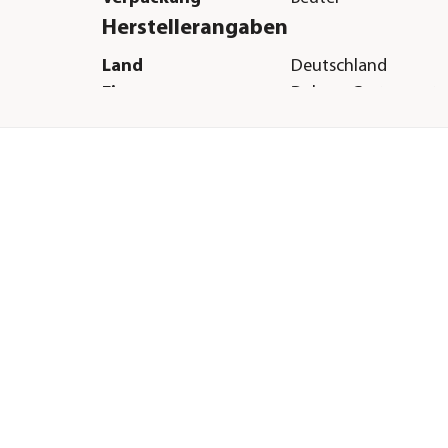
Herstellerangaben
Land
Deutschland
Firma
Dehner Gartencent
Co. KG
E-Mail
service@dehner.de
Straße
Donauwörther Str.
Hausnummer
3-5
Postleitzahl
86641
Stadt
Rain