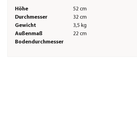
Höhe
52 cm
Durchmesser
32 cm
Gewicht
3,5 kg
Außenmaß
22 cm
Bodendurchmesser
Sonstiges
Marke
Dehner
Qualität
Markenqualität
Hinweis
Topfvolumen: 27 l