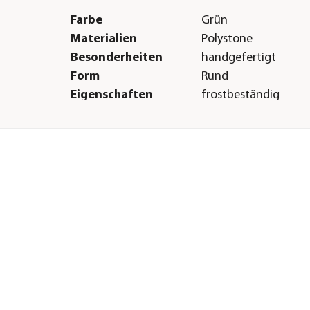
Farbe
Grün
Materialien
Polystone
Besonderheiten
handgefertigt
Form
Rund
Eigenschaften
frostbeständig
Herstellerangaben
Land
DE
Firma
Dehner Gartencent
Co. KG
E-Mail
service@dehner.de
Straße
Donauwörther Str.
Hausnummer
3-5
Postleitzahl
86641
Stadt
Rain