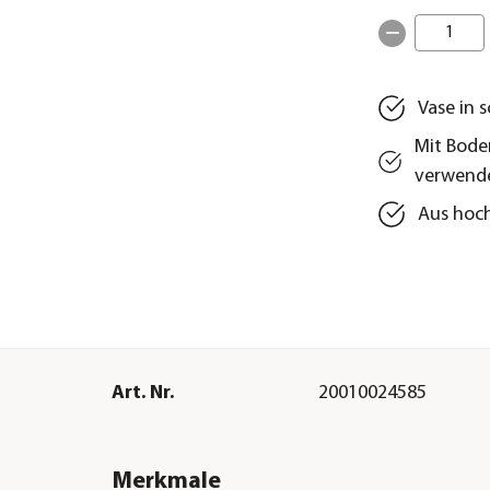
1
Vase in 
Mit Bode
verwend
Aus hoch
Art. Nr.
20010024585
Merkmale