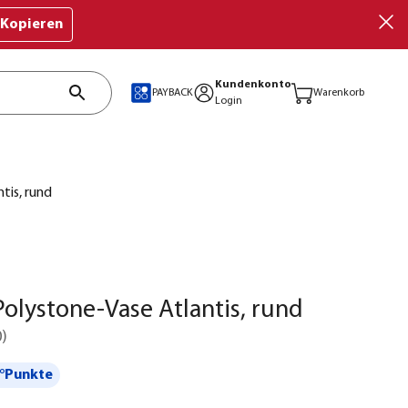
Kopieren
Kundenkonto
PAYBACK
Warenkorb
Login
tis, rund
olystone-Vase Atlantis, rund
0
)
°Punkte