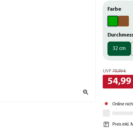
Farbe
Durchmes
32 cm
UVP
79,99 €
54,99
Online nic
Preis inkl.