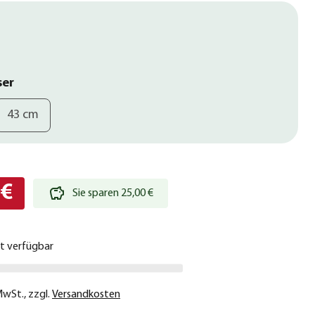
ser
43 cm
 €
Sie sparen 25,00 €
ht verfügbar
 MwSt.
,
zzgl.
Versandkosten