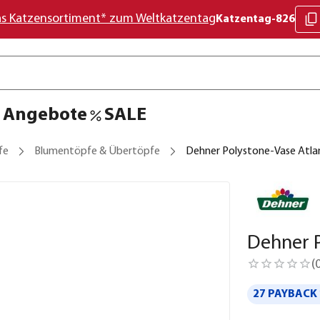
as Katzensortiment* zum Weltkatzentag
Katzentag-826
Angebote
SALE
fe
Blumentöpfe & Übertöpfe
Dehner Polystone-Vase Atlan
Dehner P
(
27 PAYBACK 