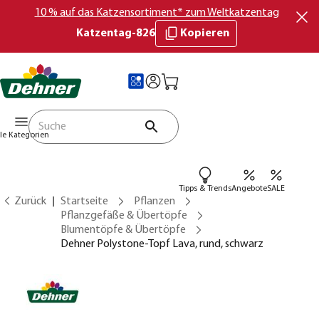
10 % auf das Katzensortiment* zum Weltkatzentag
Katzentag-826
Kopieren
lle Kategorien
Tipps & Trends
Angebote
SALE
Zurück
Startseite
Pflanzen
Pflanzgefäße & Übertöpfe
Blumentöpfe & Übertöpfe
Dehner Polystone-Topf Lava, rund, schwarz