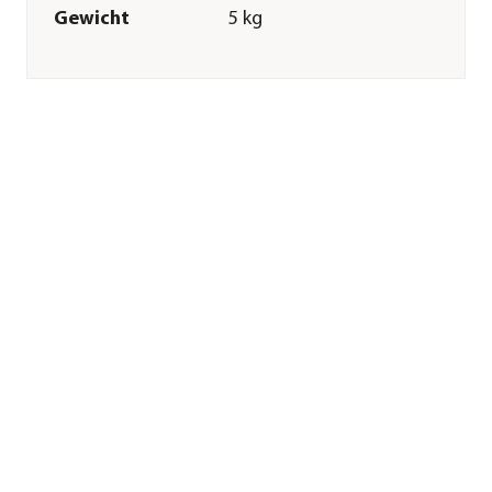
Gewicht
5 kg
Innenmaß
27 cm
Durchmesser
Merkmale
Farbe
Schwarz
Materialien
Polystone
Form
Rund
Eigenschaften
frostbeständig
Einsatzbereich
Outdoor
Sonstiges
Marke
Dehner
Qualität
Markenqualität
Herstellerangaben
Land
DE
Firma
Dehner