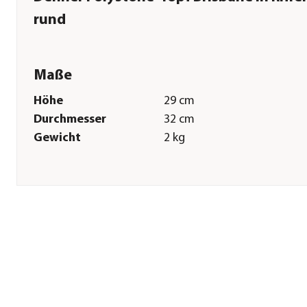
rund
Maße
Höhe
29 cm
Durchmesser
32 cm
Gewicht
2 kg
Sonstiges
Marke
Dehner
Qualität
Markenqualität