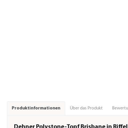
Über das Produkt
Bewert
Produktinformationen
Dehner Polystone-Topf Brisbane in Riffel