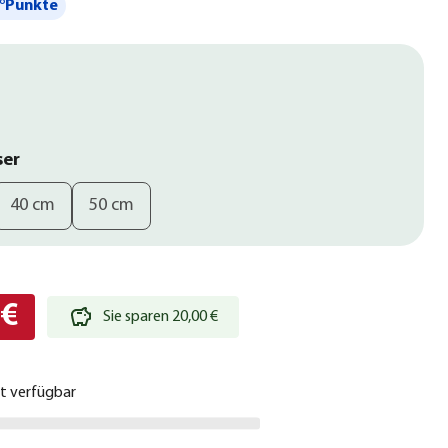
°Punkte
ser
40 cm
50 cm
 €
Sie sparen 20,00 €
ht verfügbar