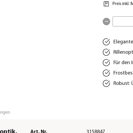
Preis inkl.
Elegante
Rillenop
Für den 
Frostbes
Robust: 
ungen
optik,
Art. Nr.
3158847