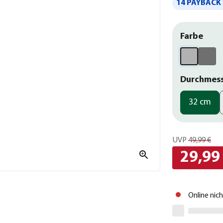
14 PAYBACK 
Farbe
Durchmes
32 cm
UVP
49,99 €
29,99
Online nic