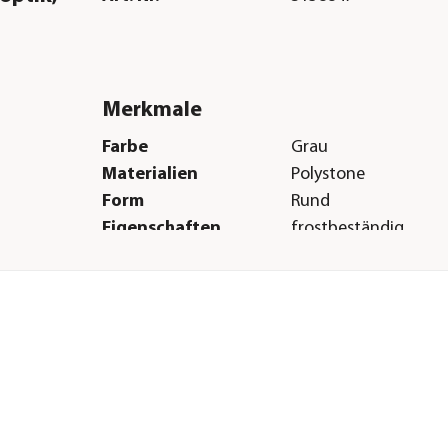
Merkmale
Farbe
Grau
Materialien
Polystone
Form
Rund
Eigenschaften
frostbeständig
Einsatzbereich
Outdoor
Herstellerangaben
Land
DE
Firma
Dehner Gartencent
Co. KG
E-Mail
service@dehner.de
Straße
Donauwörther Str.