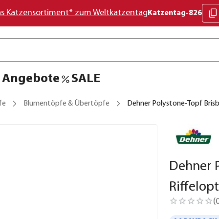
as Katzensortiment* zum Weltkatzentag
Katzentag-826
Angebote
SALE
fe
Blumentöpfe & Übertöpfe
Dehner Polystone-Topf Brisba
Dehner P
Riffelopt
(