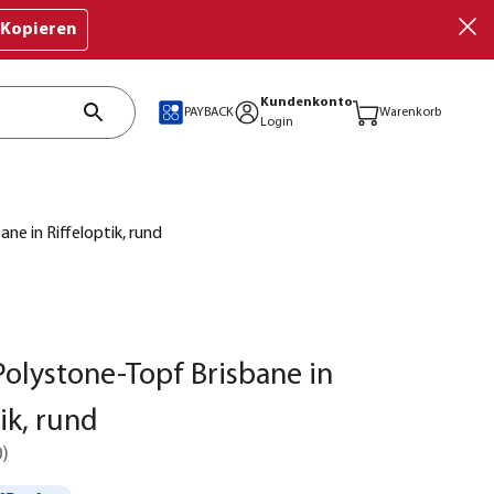
Kopieren
Kundenkonto
PAYBACK
Warenkorb
Login
ne in Riffeloptik, rund
olystone-Topf Brisbane in
ik, rund
0
)