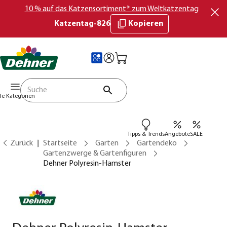
10 % auf das Katzensortiment* zum Weltkatzentag
Katzentag-826
Kopieren
lle Kategorien
Tipps & Trends
Angebote
SALE
Zurück
Startseite
Garten
Gartendeko
Gartenzwerge & Gartenfiguren
Dehner Polyresin-Hamster