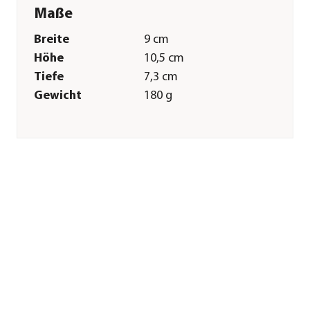
Maße
Breite
9 cm
Höhe
10,5 cm
Tiefe
7,3 cm
Gewicht
180 g
Merkmale
Farbe
Hellbraun|Creme
Materialien
Polyresin
Eigenschaften
frostbeständig
Sonstiges
Marke
Dehner
Qualität
Markenqualität
Herstellerangaben
Land
DE