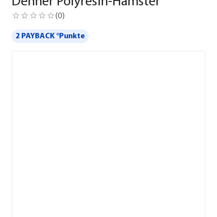
Dehner Polyresin-Hamster
(
0
)
2 PAYBACK °Punkte