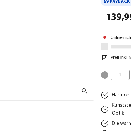
69 PAYBACK 
139,9
Online nic
Preis inkl.
1
Harmonis
Kunstste
Optik
Die war