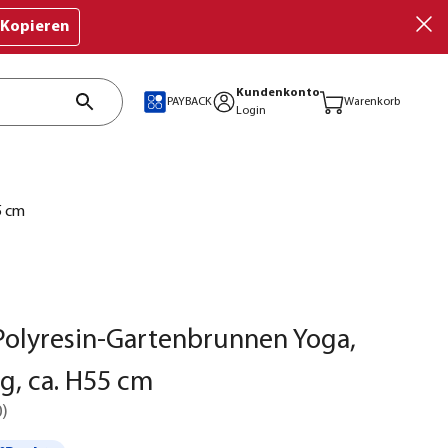
Kopieren
Kundenkonto
PAYBACK
Warenkorb
Login
5 cm
olyresin-Gartenbrunnen Yoga,
ig, ca. H55 cm
0
)