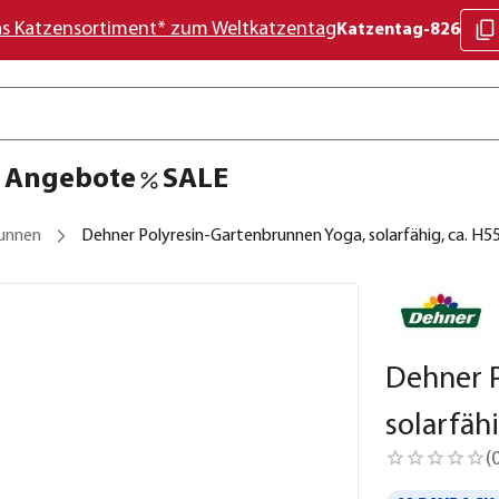
as Katzensortiment* zum Weltkatzentag
Katzentag-826
Angebote
SALE
unnen
Dehner Polyresin-Gartenbrunnen Yoga, solarfähig, ca. H5
Dehner P
solarfäh
(