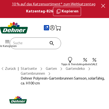
10 % auf das Katzensortiment* zum Weltkatzentag
Katzentag-826
Kopieren
lle Kategorien
Tipps & Trends
Angebote
SALE
Zurück
Startseite
Garten
Gartendeko
Gartenbrunnen
Dehner Polyresin-Gartenbrunnen Samson, solarfähig,
ca. H100 cm