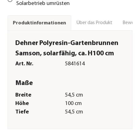
Solarbetrieb umrüsten
Über das Produkt
Bewert
Produktinformationen
Dehner Polyresin-Gartenbrunnen
Samson, solarfähig, ca. H100 cm
Art. Nr.
5841614
Maße
Breite
54,5 cm
Höhe
100 cm
Tiefe
54,5 cm
Gewicht
7,5 kg
Merkmale