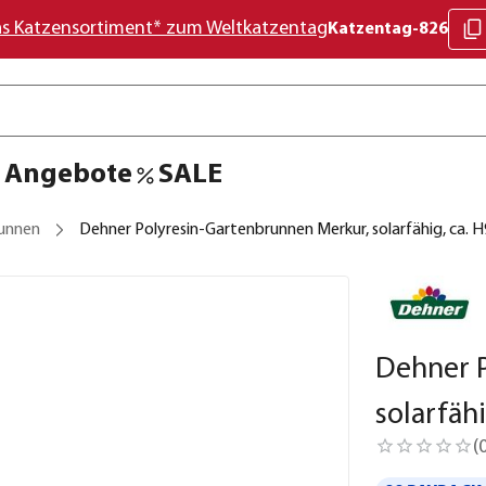
as Katzensortiment* zum Weltkatzentag
Katzentag-826
Angebote
SALE
unnen
Dehner Polyresin-Gartenbrunnen Merkur, solarfähig, ca. 
Dehner 
solarfäh
(