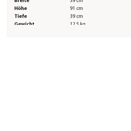
Breite
39 cm
Höhe
91 cm
Tiefe
39 cm
Gewicht
12,5 kg
Technische Details
Lichtfarbe
Warmweiß
Leistung
11 W
Spannung
12 V
Stromqülle
Transformator
Fördermenge
650 l/h
Anzahl Lämpchen
5