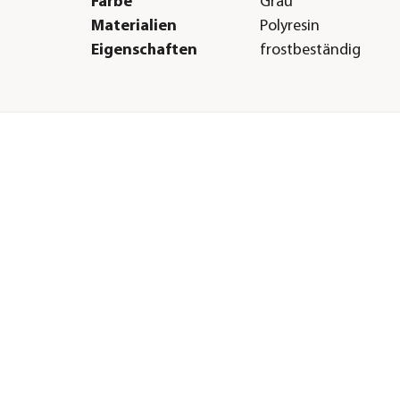
Farbe
Grau
Materialien
Polyresin
Eigenschaften
frostbeständig
Sonstiges
Marke
Dehner
Qualität
Markenqualität
Lieferumfang
inkl. Pumpe, Trafo, L
Beleuchtung, exkl. S
Hinweis
Dieser Artikel ist sol
Rüsten Sie optional 
Brunnen mit dem pa
Solarmodul (Art. Nr.
nach. Betriebsdauer 
Solarbetrieb: bis zu 
Solarmodul ist separ