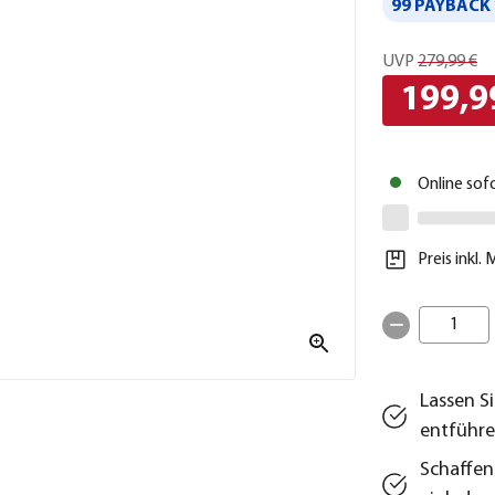
99 PAYBACK 
UVP
279,99 €
199,9
Online sof
Preis inkl.
1
Lassen S
entführ
Schaffen