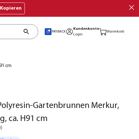
Kopieren
Kundenkonto
PAYBACK
Warenkorb
Login
H91 cm
Polyresin-Gartenbrunnen Merkur,
ig, ca. H91 cm
0
)