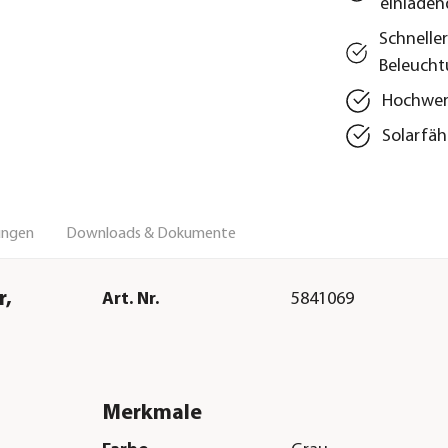
einladen
Schnelle
Beleuch
Hochwert
Solarfäh
ungen
Downloads & Dokumente
r,
Art. Nr.
5841069
Merkmale