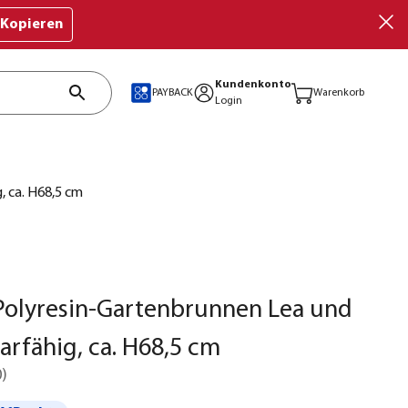
Kopieren
Kundenkonto
PAYBACK
Warenkorb
Login
, ca. H68,5 cm
Polyresin-Gartenbrunnen Lea und
larfähig, ca. H68,5 cm
0
)