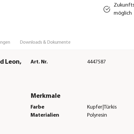
Zukunfts
möglich
ungen
Downloads & Dokumente
d Leon,
Art. Nr.
4447587
Merkmale
Farbe
Kupfer|Türkis
Materialien
Polyresin