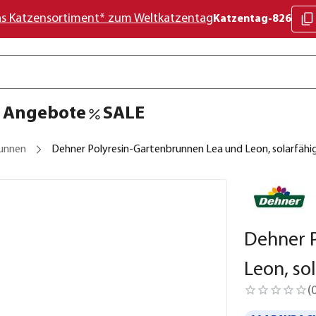
as Katzensortiment* zum Weltkatzentag
Katzentag-826
Angebote
SALE
unnen
Dehner Polyresin-Gartenbrunnen Lea und Leon, solarfähig
Dehner 
Leon, so
(