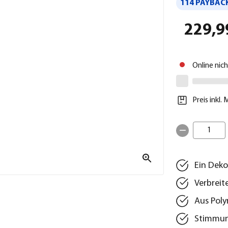
114 PAYBACK
229,9
Online nic
Preis inkl.
1
Ein Deko
Verbreite
Aus Polyr
Stimmun