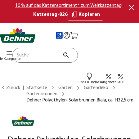
10 % auf das Katzensortiment* zum Weltkatzentag
Katzentag-826
Kopieren
lle Kategorien
Tipps & Trends
Angebote
SALE
Zurück
Startseite
Garten
Gartendeko
Gartenbrunnen
Dehner Polyethylen-Solarbrunnen Biala, ca. H32,5 cm