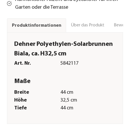
Garten oder die Terrasse
Über das Produkt
Bewert
Produktinformationen
Dehner Polyethylen-Solarbrunnen
Biala, ca. H32,5 cm
Art. Nr.
5842117
Maße
Breite
44 cm
Höhe
32,5 cm
Tiefe
44 cm
Gewicht
5 kg
Merkmale