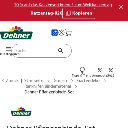
10 % auf das Katzensortiment* zum Weltkatzentag
Katzentag-826
Kopieren
lle Kategorien
Tipps & Trends
Angebote
SALE
Zurück
Startseite
Garten
Gartendeko
Rankhilfen Bindematerial
Dehner Pflanzenbinde-Set