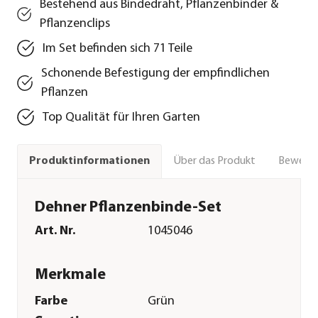
Bestehend aus Bindedraht, Pflanzenbinder &
Pflanzenclips
Im Set befinden sich 71 Teile
Schonende Befestigung der empfindlichen
Pflanzen
Top Qualität für Ihren Garten
Über das Produkt
Bewert
Produktinformationen
Dehner Pflanzenbinde-Set
Art. Nr.
1045046
Merkmale
Farbe
Grün