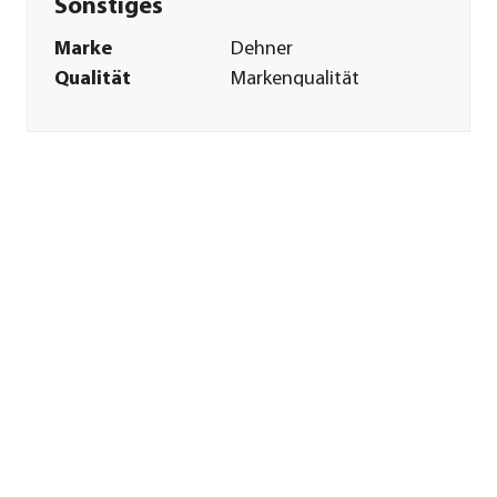
Sonstiges
Marke
Dehner
Qualität
Markenqualität
Herstellerangaben
Land
DE
Firma
Dehner
Gartencenter GmbH
& Co. KG
E-Mail
service@dehner.de
Straße
Donauwörther Str.
Hausnummer
3-5
Postleitzahl
86641
Stadt
Rain