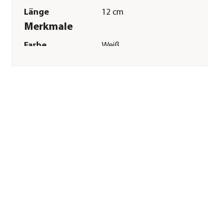
Länge
12 cm
Merkmale
Farbe
Weiß
Materialien
Kunststoff
Sonstiges
Marke
Dehner
Qualität
Markenqualität
Herstellerangaben
Land
DE
Firma
Dehner
Gartencenter GmbH
& Co. KG
E-Mail
service@dehner.de
Straße
Donauwörther Str.
Hausnummer
3-5