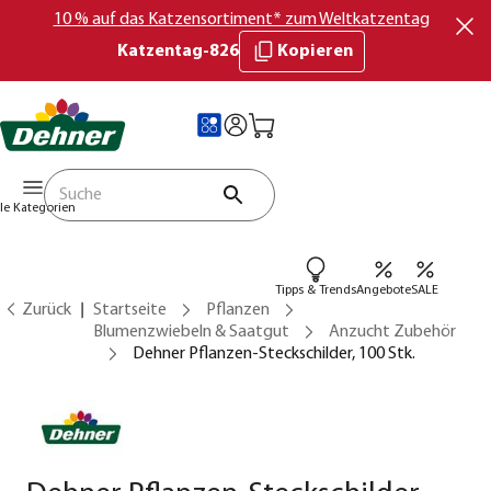
10 % auf das Katzensortiment* zum Weltkatzentag
Katzentag-826
Kopieren
lle Kategorien
Tipps & Trends
Angebote
SALE
Zurück
Startseite
Pflanzen
Blumenzwiebeln & Saatgut
Anzucht Zubehör
Dehner Pflanzen-Steckschilder, 100 Stk.