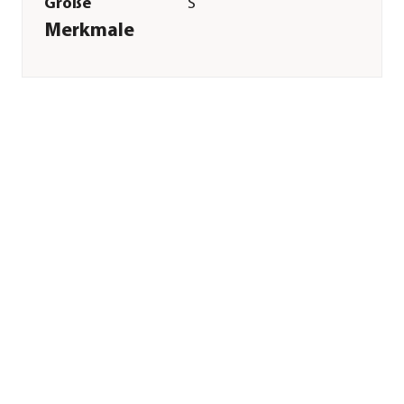
Größe
S
Merkmale
Farbe
Grün|Grau
Materialien
Nitril|Polyester|Nylon
Pflege
Pflegehinweise
Abwaschbar
Sonstiges
Marke
Dehner
Qualität
Markenqualität
Lieferumfang
1 Paar
Hinweis
Je nach
Verschmutzung
nach jedem
Gebrauch
ausklopfen,