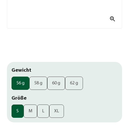
Gewicht
56 g
58 g
60 g
62 g
Größe
S
M
L
XL