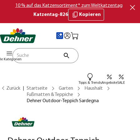
10 % auf das Katzensortiment* zum Weltkatzentag
Katzentag-826
Kopieren
lle Kategorien
Tipps & Trends
Angebote
SALE
Zurück
Startseite
Garten
Haushalt
Fußmatten & Teppiche
Dehner Outdoor-Teppich Sardegna