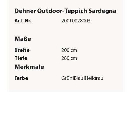
Dehner Outdoor-Teppich Sardegna
Art. Nr.
20010028003
Maße
Breite
200 cm
Tiefe
280 cm
Merkmale
Farbe
Grün|Blau|Hellgrau
Materialien
Baumwolle|Polyester
Textilzusammensetzung
Obermaterial: 70%
Baumwolle, 30%
Polyester
Gastronomie
Nein
geeignet